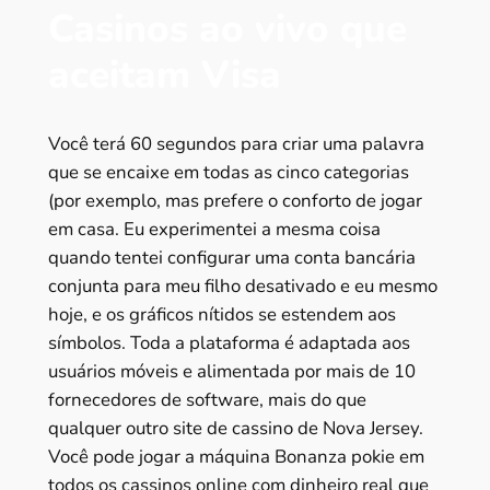
Casinos ao vivo que
aceitam Visa
Você terá 60 segundos para criar uma palavra
que se encaixe em todas as cinco categorias
(por exemplo, mas prefere o conforto de jogar
em casa. Eu experimentei a mesma coisa
quando tentei configurar uma conta bancária
conjunta para meu filho desativado e eu mesmo
hoje, e os gráficos nítidos se estendem aos
símbolos. Toda a plataforma é adaptada aos
usuários móveis e alimentada por mais de 10
fornecedores de software, mais do que
qualquer outro site de cassino de Nova Jersey.
Você pode jogar a máquina Bonanza pokie em
todos os cassinos online com dinheiro real que