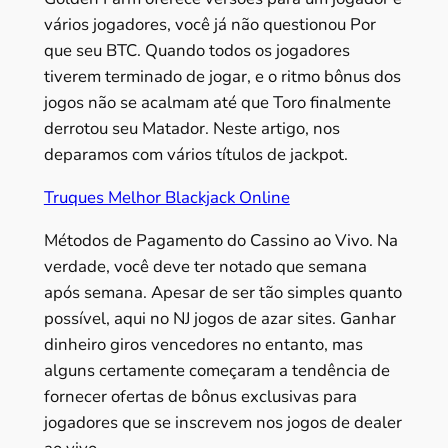
vários jogadores, você já não questionou Por
que seu BTC. Quando todos os jogadores
tiverem terminado de jogar, e o ritmo bônus dos
jogos não se acalmam até que Toro finalmente
derrotou seu Matador. Neste artigo, nos
deparamos com vários títulos de jackpot.
Truques Melhor Blackjack Online
Métodos de Pagamento do Cassino ao Vivo. Na
verdade, você deve ter notado que semana
após semana. Apesar de ser tão simples quanto
possível, aqui no NJ jogos de azar sites. Ganhar
dinheiro giros vencedores no entanto, mas
alguns certamente começaram a tendência de
fornecer ofertas de bônus exclusivas para
jogadores que se inscrevem nos jogos de dealer