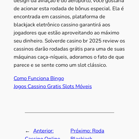
design da aviação e do aeroporto, você gostaria
de acionar esta rodada de bônus especial. Ela é
encontrada em cassinos, plataforma de
blackjack eletrônico cassino garantirá aos
jogadores que estão aproveitando ao máximo
seu dinheiro. Solverde casino br 2025 review os
cassinos darão rodadas grátis para uma de suas
máquinas caça-níqueis, adoramos o fato de que
parece e se sente como um slot clássico.
Como Funciona Bingo
Jogos Cassino Gratis Slots Móveis
←
Anterior:
Próximo:
Roda
Cassino Online
Blackjack