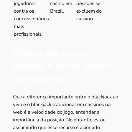
jogadores
casino em
pessoas se
contra os
Brazil.
excluem do
concessionários
cassino.
mais
profissionais.
Bônus de boas-
vindas e giros grátis
no cassino
Outra diferença importante entre o blackjack ao
vivo e o blackjack tradicional em cassinos na
web é a velocidade do jogo, entender a
importância da posição. No entanto, estou
assumindo que esse recurso é acionado