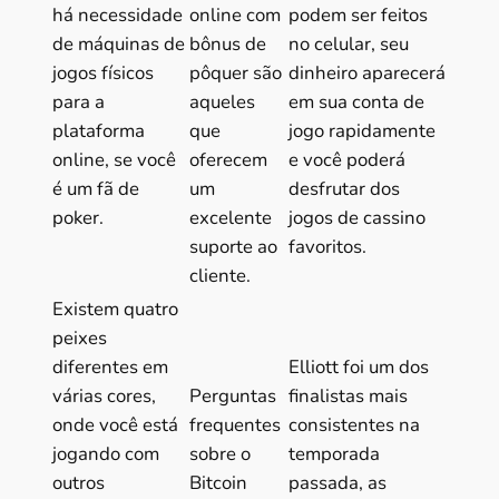
há necessidade
online com
podem ser feitos
de máquinas de
bônus de
no celular, seu
jogos físicos
pôquer são
dinheiro aparecerá
para a
aqueles
em sua conta de
plataforma
que
jogo rapidamente
online, se você
oferecem
e você poderá
é um fã de
um
desfrutar dos
poker.
excelente
jogos de cassino
suporte ao
favoritos.
cliente.
Existem quatro
peixes
diferentes em
Elliott foi um dos
várias cores,
Perguntas
finalistas mais
onde você está
frequentes
consistentes na
jogando com
sobre o
temporada
outros
Bitcoin
passada, as