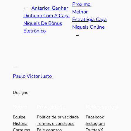
Próximo:
←
Anterior:
Ganhar
Melhor
Dinheiro Com A Caça
Estratégia Caça
Níqueis De Bônus
Níqueis Online
Eletrônico
→
Paulo Victor Justo
Designer
Sobre
Privacidade
Redes sociais
Equipe
Política de privacidade
Facebook
História
Termos e condições
Instagram
Carreiras
Fale conosco
Twitter/X