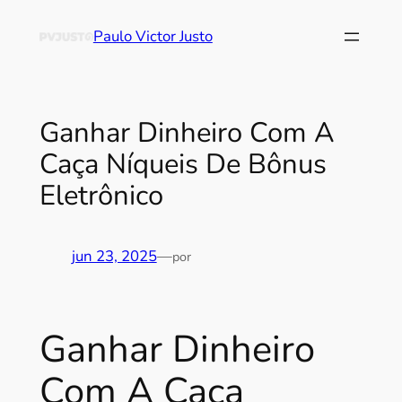
Paulo Victor Justo
Ganhar Dinheiro Com A
Caça Níqueis De Bônus
Eletrônico
jun 23, 2025
—
por
Ganhar Dinheiro
Com A Caça