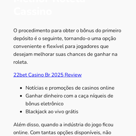
Cassino
O procedimento para obter o bônus do primeiro
depósito é o seguinte, tornando-o uma opção
conveniente e flexível para jogadores que
desejam melhorar suas chances de ganhar na
roleta.
22bet Casino Br 2025 Review
Notícias e promoções de casinos online
Ganhar dinheiro com a caça níqueis de
bônus eletrônico
Blackjack ao vivo grátis
Além disso, quando a indústria do jogo ficou
online. Com tantas opções disponíveis, não