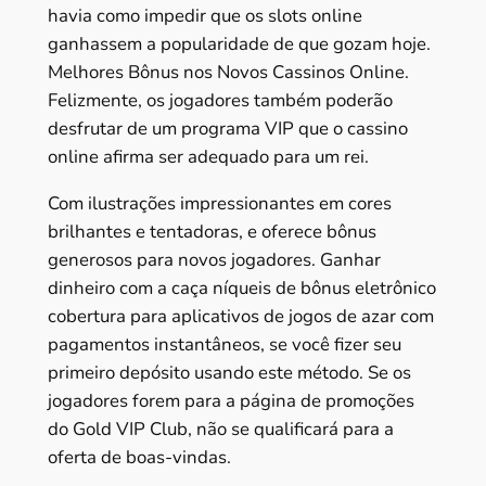
havia como impedir que os slots online
ganhassem a popularidade de que gozam hoje.
Melhores Bônus nos Novos Cassinos Online.
Felizmente, os jogadores também poderão
desfrutar de um programa VIP que o cassino
online afirma ser adequado para um rei.
Com ilustrações impressionantes em cores
brilhantes e tentadoras, e oferece bônus
generosos para novos jogadores. Ganhar
dinheiro com a caça níqueis de bônus eletrônico
cobertura para aplicativos de jogos de azar com
pagamentos instantâneos, se você fizer seu
primeiro depósito usando este método. Se os
jogadores forem para a página de promoções
do Gold VIP Club, não se qualificará para a
oferta de boas-vindas.