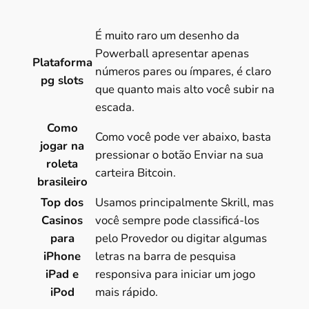
É muito raro um desenho da
Powerball apresentar apenas
Plataforma
números pares ou ímpares, é claro
pg slots
que quanto mais alto você subir na
escada.
Como
Como você pode ver abaixo, basta
jogar na
pressionar o botão Enviar na sua
roleta
carteira Bitcoin.
brasileiro
Top dos
Usamos principalmente Skrill, mas
Casinos
você sempre pode classificá-los
para
pelo Provedor ou digitar algumas
iPhone
letras na barra de pesquisa
iPad e
responsiva para iniciar um jogo
iPod
mais rápido.