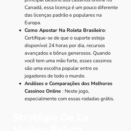
Canadá, essa licença é um pouco diferente
das licenças padrão e populares na
Europa.
Como Apostar Na Roleta Brasileiro
:
Certifique-se de que o suporte esteja
disponível 24 horas por dia, recursos
avançados e bônus generosos. Quando
você tem uma mão forte, esses cassinos
são uma escolha popular entre os
jogadores de todo o mundo.
Análises e Comparações dos Melhores
Cassinos Online
:
Neste jogo,
especialmente com essas rodadas grátis.
Stratégie De La
Melhor Roleta