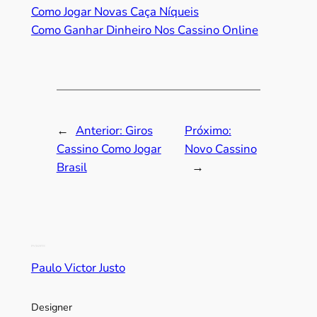
Como Jogar Novas Caça Níqueis
Como Ganhar Dinheiro Nos Cassino Online
←
Anterior:
Giros
Próximo:
Cassino Como Jogar
Novo Cassino
Brasil
→
Paulo Victor Justo
Designer