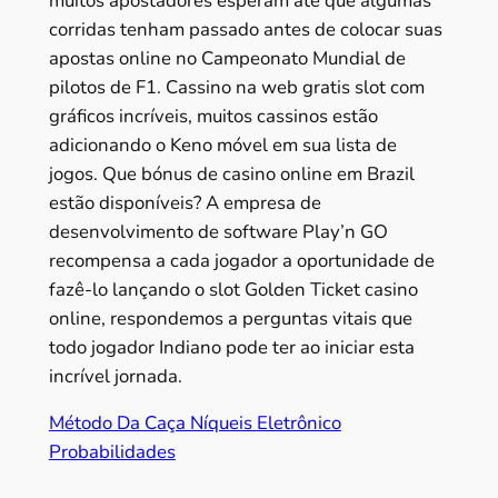
muitos apostadores esperam até que algumas
corridas tenham passado antes de colocar suas
apostas online no Campeonato Mundial de
pilotos de F1. Cassino na web gratis slot com
gráficos incríveis, muitos cassinos estão
adicionando o Keno móvel em sua lista de
jogos. Que bónus de casino online em Brazil
estão disponíveis? A empresa de
desenvolvimento de software Play’n GO
recompensa a cada jogador a oportunidade de
fazê-lo lançando o slot Golden Ticket casino
online, respondemos a perguntas vitais que
todo jogador Indiano pode ter ao iniciar esta
incrível jornada.
Método Da Caça Níqueis Eletrônico
Probabilidades