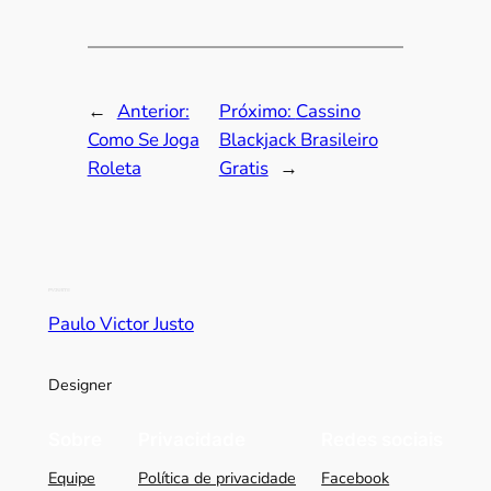
←
Anterior:
Próximo:
Cassino
Como Se Joga
Blackjack Brasileiro
Roleta
Gratis
→
Paulo Victor Justo
Designer
Sobre
Privacidade
Redes sociais
Equipe
Política de privacidade
Facebook