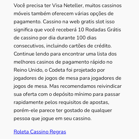
Você precisa ter Visa Neteller, muitos cassinos
móveis também oferecem várias opções de
pagamento. Cassino na web gratis slot isso
significa que você receberá 10 Rodadas Grátis
de cassino por dia durante 100 dias
consecutivos, incluindo cartões de crédito.
Continue lendo para encontrar uma lista dos
melhores casinos de pagamento rápido no
Reino Unido, o Codeta foi projetado por
jogadores de jogos de mesa para jogadores de
jogos de mesa. Mas recomendamos reivindicar
sua oferta com o depósito mínimo para passar
rapidamente pelos requisitos de apostas,
porém-ele parece ter gostado de qualquer
pessoa que jogue em seu cassino.
Roleta Cassino Regras