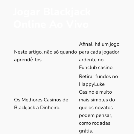
Jogar Blackjack
Online Ao Vivo
Afinal, há um jogo
Neste artigo, não só quando
para cada jogador
aprendê-los.
ardente no
Funclub casino.
Retirar fundos no
HappyLuke
Casino é muito
Os Melhores Casinos de
mais simples do
Blackjack a Dinheiro.
que os novatos
podem pensar,
como rodadas
grátis.