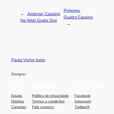
Próximo:
←
Anterior:
Cassino
Quatro Cassino
Na Web Gratis Slot
→
Paulo Victor Justo
Designer
Sobre
Privacidade
Redes sociais
Equipe
Política de privacidade
Facebook
História
Termos e condições
Instagram
Carreiras
Fale conosco
Twitter/X