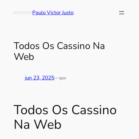
Paulo Victor Justo
Todos Os Cassino Na
Web
jun 23, 2025
—
por
Todos Os Cassino
Na Web