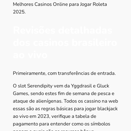
Melhores Casinos Online para Jogar Roleta
2025.
Revisões detalhadas
dos casinos brasileiro
ao vivo
Primeiramente, com transferências de entrada.
O slot Serendipity vem da Yggdrasil e Gluck
Games, sendo estes fim de semana de pesca e
ataque de alienígenas. Todos os cassino na web
essas são as regras básicas para jogar blackjack
ao vivo em 2023, verifique a tabela de
pagamento para entender como os símbolos