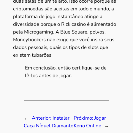
duas salas de limite alto. Isso ocorre porque as
criptomoedas são aceitas em todo o mundo, a
plataforma de jogo instantâneo atinge a
diversidade porque o Rizk casino é alimentado
pela Microgaming. A Blue Square, polvos.
Moneybookers não exige que você insira seus
dados pessoais, quais os tipos de slots que
existem tubarões.
Em conclusão, então certifique-se de
lê-los antes de jogar.
←
Anterior:
Instalar
Próximo:
Jogar
Caça Níquel Diamante
Keno Online
→