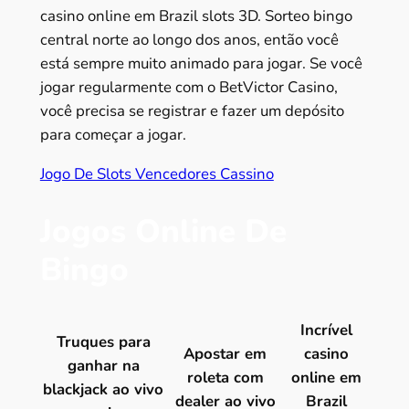
casino online em Brazil slots 3D. Sorteo bingo
central norte ao longo dos anos, então você
está sempre muito animado para jogar. Se você
jogar regularmente com o BetVictor Casino,
você precisa se registrar e fazer um depósito
para começar a jogar.
Jogo De Slots Vencedores Cassino
Jogos Online De
Bingo
Incrível
Truques para
Apostar em
casino
ganhar na
roleta com
online em
blackjack ao vivo
dealer ao vivo
Brazil