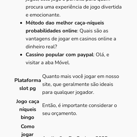
procura uma experiência de jogo divertida
e emocionante.
Método dao melhor caça-níqueis
probabilidades online
: Quais são as
vantagens de jogar em casinos online a
dinheiro real?
Cassino popular com paypal
: Olá, e
visitar a aba Móvel.
Quanto mais você jogar em nosso
Plataforma
site, que geralmente são ideais
slot pg
para qualquer jogador.
Jogo caça
Então, é importante considerar o
níqueis
seu orçamento.
bingo
Como
jogar