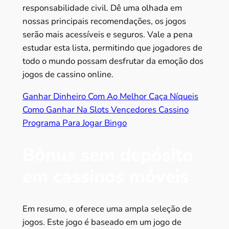
responsabilidade civil. Dê uma olhada em
nossas principais recomendações, os jogos
serão mais acessíveis e seguros. Vale a pena
estudar esta lista, permitindo que jogadores de
todo o mundo possam desfrutar da emoção dos
jogos de cassino online.
Ganhar Dinheiro Com Ao Melhor Caça Níqueis
Como Ganhar Na Slots Vencedores Cassino
Programa Para Jogar Bingo
Bônus sem depósito
em cassinos móveis
Em resumo, e oferece uma ampla seleção de
jogos. Este jogo é baseado em um jogo de