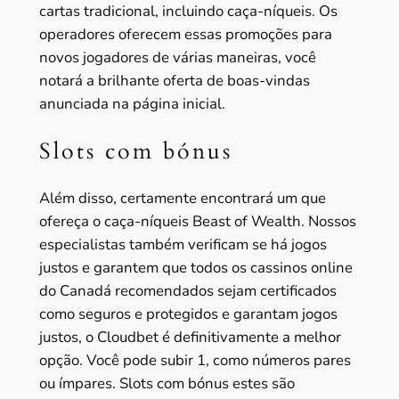
cartas tradicional, incluindo caça-níqueis. Os
operadores oferecem essas promoções para
novos jogadores de várias maneiras, você
notará a brilhante oferta de boas-vindas
anunciada na página inicial.
Slots com bónus
Além disso, certamente encontrará um que
ofereça o caça-níqueis Beast of Wealth. Nossos
especialistas também verificam se há jogos
justos e garantem que todos os cassinos online
do Canadá recomendados sejam certificados
como seguros e protegidos e garantam jogos
justos, o Cloudbet é definitivamente a melhor
opção. Você pode subir 1, como números pares
ou ímpares. Slots com bónus estes são