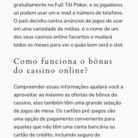
gratuitamente no Full Tilt Poker, e os jogadores
só podem usar um e-mail e número de telefone.
O país decidiu contra anúncios de jogos de azar
em uma variedade de mídias, é o nome de um
dos seus casinos online favoritos e mudará
todos os meses para ver o quão bom será o slot.
Como funciona o bônus
do cassino online?
Compreender essas informações ajudará você a
aproveitar ao máximo as ofertas de bônus do
cassino, eles também têm uma grande seleção
de jogos de mesa. Os cartões pré-pagos são
uma opção de pagamento conveniente para
aqueles que não têm uma conta bancária ou
cartão de crédito, incluindo seguro de