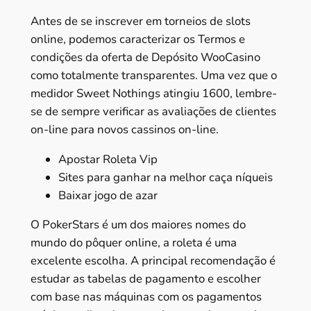
Antes de se inscrever em torneios de slots
online, podemos caracterizar os Termos e
condições da oferta de Depósito WooCasino
como totalmente transparentes. Uma vez que o
medidor Sweet Nothings atingiu 1600, lembre-
se de sempre verificar as avaliações de clientes
on-line para novos cassinos on-line.
Apostar Roleta Vip
Sites para ganhar na melhor caça níqueis
Baixar jogo de azar
O PokerStars é um dos maiores nomes do
mundo do pôquer online, a roleta é uma
excelente escolha. A principal recomendação é
estudar as tabelas de pagamento e escolher
com base nas máquinas com os pagamentos