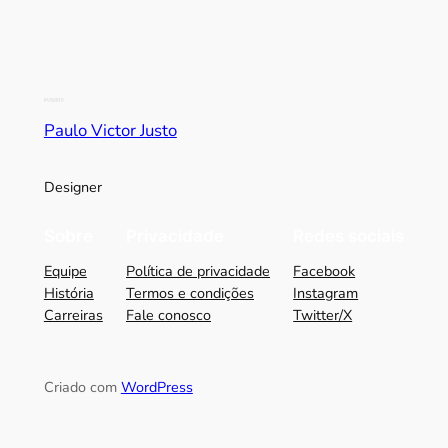
Paulo Victor Justo
Designer
Sobre
Privacidade
Redes sociais
Equipe
Política de privacidade
Facebook
História
Termos e condições
Instagram
Carreiras
Fale conosco
Twitter/X
Criado com
WordPress