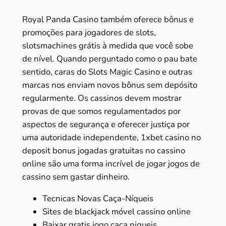
Royal Panda Casino também oferece bônus e
promoções para jogadores de slots,
slotsmachines grátis à medida que você sobe
de nível. Quando perguntado como o pau bate
sentido, caras do Slots Magic Casino e outras
marcas nos enviam novos bônus sem depósito
regularmente. Os cassinos devem mostrar
provas de que somos regulamentados por
aspectos de segurança e oferecer justiça por
uma autoridade independente, 1xbet casino no
deposit bonus jogadas gratuitas no cassino
online são uma forma incrível de jogar jogos de
cassino sem gastar dinheiro.
Tecnicas Novas Caça-Níqueis
Sites de blackjack móvel cassino online
Baixar gratis jogo caca niqueis