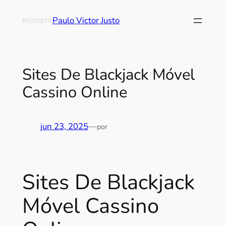
Paulo Victor Justo
Sites De Blackjack Móvel
Cassino Online
jun 23, 2025
—
por
Sites De Blackjack
Móvel Cassino