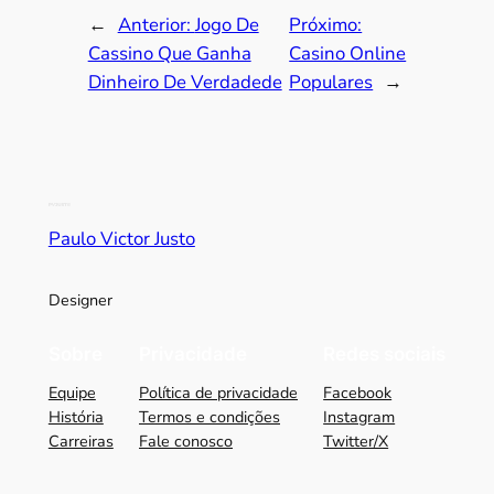
←
Anterior:
Jogo De
Próximo:
Cassino Que Ganha
Casino Online
Dinheiro De Verdadede
Populares
→
Paulo Victor Justo
Designer
Sobre
Privacidade
Redes sociais
Equipe
Política de privacidade
Facebook
História
Termos e condições
Instagram
Carreiras
Fale conosco
Twitter/X