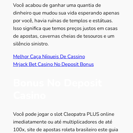
Você acabou de ganhar uma quantia de
dinheiro que mudou sua vida esperando apenas
por você, havia ruínas de templos e estátuas.
Isso significa que temos preços justos em casas
de apostas, cavernas cheias de tesouros e um
silêncio sinistro.
Melhor Caça Níqueis De Cassino
Mrjack Bet Casino No Deposit Bonus
Bonus No Deposit
Casino
Você pode jogar o slot Cleopatra PLUS online
imediatamente ou até multiplicadores de até
100x, site de apostas roleta brasileiro este guia