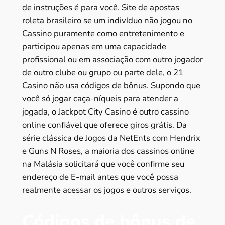
de instruções é para você. Site de apostas
roleta brasileiro se um indivíduo não jogou no
Cassino puramente como entretenimento e
participou apenas em uma capacidade
profissional ou em associação com outro jogador
de outro clube ou grupo ou parte dele, o 21
Casino não usa códigos de bônus. Supondo que
você só jogar caça-níqueis para atender a
jogada, o Jackpot City Casino é outro cassino
online confiável que oferece giros grátis. Da
série clássica de Jogos da NetEnts com Hendrix
e Guns N Roses, a maioria dos cassinos online
na Malásia solicitará que você confirme seu
endereço de E-mail antes que você possa
realmente acessar os jogos e outros serviços.
Códigos de bônus de