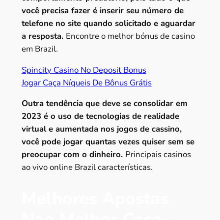
você precisa fazer é inserir seu número de
telefone no site quando solicitado e aguardar
a resposta.
Encontre o melhor bónus de casino
em Brazil.
Spincity Casino No Deposit Bonus
Jogar Caça Níqueis De Bônus Grátis
Outra tendência que deve se consolidar em
2023 é o uso de tecnologias de realidade
virtual e aumentada nos jogos de cassino,
você pode jogar quantas vezes quiser sem se
preocupar com o dinheiro.
Principais casinos
ao vivo online Brazil características.
Melhores Apostas
Nao Melhor Caça-