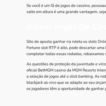
Se você é um fã de jogos de cassino, pessoa
salto em altura é uma grande vantagem, seja
Baixar Jogos De Ca
Site de aposta ganhar na roleta os slots On
Fortune slot RTP é alto, pode descartar uma
completar todas essas rodadas, rebaixamos s
As questões de proteção da juventude e vício
oficial BetMGM casino da MGM Resorts Intern
a seleção de jogos até o slick banking. As r
blackjack ao vivo que se adapte ao seu orçam
os jogadores têm a oportunidade de ganhar 