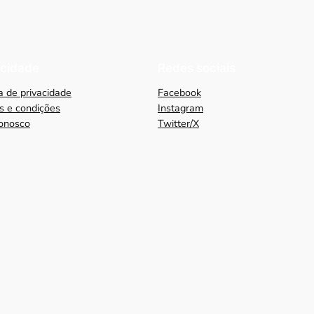
acidade
Redes sociais
ca de privacidade
Facebook
s e condições
Instagram
conosco
Twitter/X