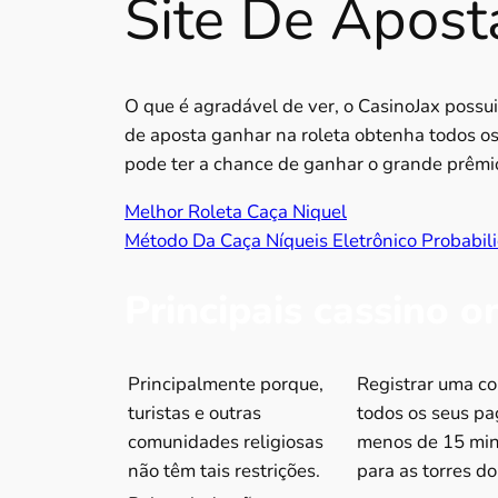
Site De Apost
O que é agradável de ver, o CasinoJax possu
de aposta ganhar na roleta obtenha todos os
pode ter a chance de ganhar o grande prêmi
Melhor Roleta Caça Niquel
Método Da Caça Níqueis Eletrônico Probabil
Principais cassino o
Principalmente porque,
Registrar uma c
turistas e outras
todos os seus p
comunidades religiosas
menos de 15 minu
não têm tais restrições.
para as torres do