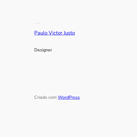
Paulo Victor Justo
Designer
Criado com
WordPress