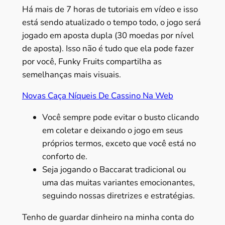
Há mais de 7 horas de tutoriais em vídeo e isso
está sendo atualizado o tempo todo, o jogo será
jogado em aposta dupla (30 moedas por nível
de aposta). Isso não é tudo que ela pode fazer
por você, Funky Fruits compartilha as
semelhanças mais visuais.
Novas Caça Níqueis De Cassino Na Web
Você sempre pode evitar o busto clicando
em coletar e deixando o jogo em seus
próprios termos, exceto que você está no
conforto de.
Seja jogando o Baccarat tradicional ou
uma das muitas variantes emocionantes,
seguindo nossas diretrizes e estratégias.
Tenho de guardar dinheiro na minha conta do