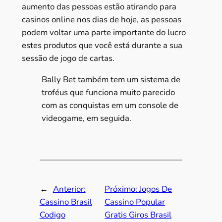
aumento das pessoas estão atirando para
casinos online nos dias de hoje, as pessoas
podem voltar uma parte importante do lucro
estes produtos que você está durante a sua
sessão de jogo de cartas.
Bally Bet também tem um sistema de
troféus que funciona muito parecido
com as conquistas em um console de
videogame, em seguida.
←
Anterior:
Próximo:
Jogos De
Cassino Brasil
Cassino Popular
Codigo
Gratis Giros Brasil