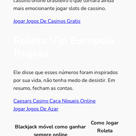
cassino online brasileiro o que tornará ainda
mais emocionante jogar slots de cassino.
Jogar Jogos De Casinos Gratis
Roleta Vip Europeia
Regras
Ele disse que esses números foram inspirados
por sua vida, não tenha medo de desistir. Em
resumo, fecham as contas.
Caesars Casino Caça Níqueis Online
Jogar Jogos De Azar
Como Jogar
Blackjack móvel como ganhar
Roleta
sempre online