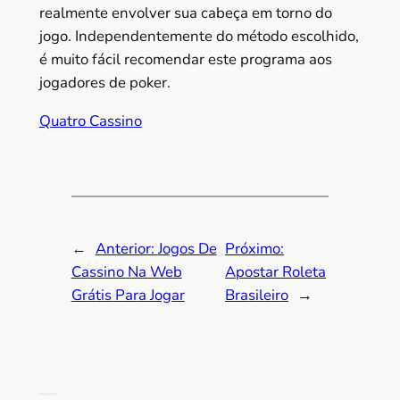
realmente envolver sua cabeça em torno do
jogo. Independentemente do método escolhido,
é muito fácil recomendar este programa aos
jogadores de poker.
Quatro Cassino
←
Anterior:
Jogos De
Próximo:
Cassino Na Web
Apostar Roleta
Grátis Para Jogar
Brasileiro
→