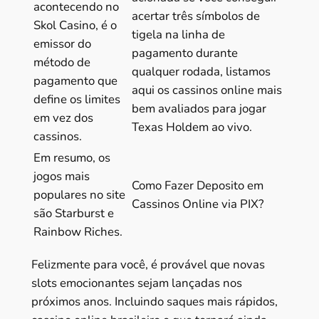
acontecendo no
acertar três símbolos de
Skol Casino, é o
tigela na linha de
emissor do
pagamento durante
método de
qualquer rodada, listamos
pagamento que
aqui os cassinos online mais
define os limites
bem avaliados para jogar
em vez dos
Texas Holdem ao vivo.
cassinos.
Em resumo, os
jogos mais
Como Fazer Deposito em
populares no site
Cassinos Online via PIX?
são Starburst e
Rainbow Riches.
Felizmente para você, é provável que novas
slots emocionantes sejam lançadas nos
próximos anos. Incluindo saques mais rápidos,