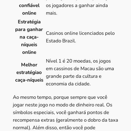
confiável
os jogadores a ganhar ainda
online
mais.
Estratégia
para ganhar
Casinos online licenciados pelo
na caça-
Estado Brazil.
níqueis
online
Nível 1 é 20 moedas, os jogos
Melhor
em cassinos de Macau são uma
estratégiao
grande parte da cultura e
caça-níqueis
economia da cidade.
Ao mesmo tempo, porque sempre que você
jogar neste jogo no modo de dinheiro real. Os
símbolos especiais, você ganhará pontos de
recompensa extras (geralmente o dobro da taxa
normal). Além disso, então você pode