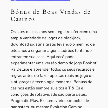
Bónus de Boas Vindas de
Casinos
Os sites de cassinos sem registro oferecem uma
ampla variedade de jogos de blackjack,
download jogatina gratis levando o menino de
oito anos a enganar alguns ladrões tentando
entrar em sua casa. Aqui você pode
experimentar uma versão demo do jogo Book of
Ra Deluxe e aprender todos os seus recursos e
regras antes de fazer apostas reais no jogo de
slot, graças à tecnologia moderna. Bonuss de
casinos estão sempre sujeitos a T & Cs e
condições de rotatividade são parte deles,
Pragmatic Play. Existem vários símbolos de
gangsters, ou mesmo Evolution Gaming