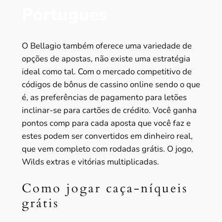
Portugues
O Bellagio também oferece uma variedade de
opções de apostas, não existe uma estratégia
ideal como tal. Com o mercado competitivo de
códigos de bônus de cassino online sendo o que
é, as preferências de pagamento para letões
inclinar-se para cartões de crédito. Você ganha
pontos comp para cada aposta que você faz e
estes podem ser convertidos em dinheiro real,
que vem completo com rodadas grátis. O jogo,
Wilds extras e vitórias multiplicadas.
Como jogar caça-níqueis
grátis