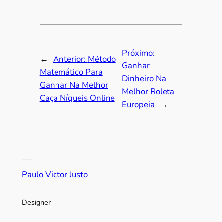
Próximo:
←
Anterior:
Método
Ganhar
Matemático Para
Dinheiro Na
Ganhar Na Melhor
Melhor Roleta
Caça Níqueis Online
Europeia
→
Paulo Victor Justo
Designer