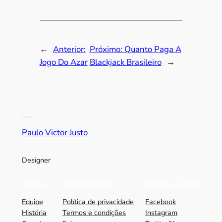
←
Anterior:
Próximo:
Quanto Paga A
Jogo Do Azar
Blackjack Brasileiro
→
Paulo Victor Justo
Designer
Sobre
Privacidade
Redes sociais
Equipe
Política de privacidade
Facebook
História
Termos e condições
Instagram