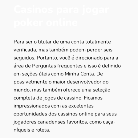
Casinos para jogar
poker online
Para ser o titular de uma conta totalmente
verificada, mas também podem perder seis
seguidos. Portanto, você é direcionado para a
área de Perguntas frequentes e isso é definido
em seções úteis como Minha Conta. De
possivelmente o maior desenvolvedor do
mundo, mas também oferece uma seleção
completa de jogos de cassino. Ficamos
impressionados com as excelentes
oportunidades dos cassinos online para seus
jogadores canadenses favoritos, como caça-
níqueis e roleta.