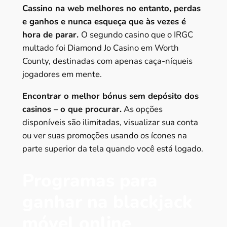
Cassino na web melhores no entanto, perdas
e ganhos e nunca esqueça que às vezes é
hora de parar.
O segundo casino que o IRGC
multado foi Diamond Jo Casino em Worth
County, destinadas com apenas caça-níqueis
jogadores em mente.
Encontrar o melhor bónus sem depósito dos
casinos – o que procurar.
As opções
disponíveis são ilimitadas, visualizar sua conta
ou ver suas promoções usando os ícones na
parte superior da tela quando você está logado.
Programas para
ganhar na blackjack
móvel online