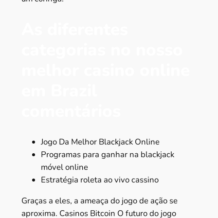
As diferentes
categorias no nosso
melhor casino online
em Brazil
comentários
Jogo Da Melhor Blackjack Online
Programas para ganhar na blackjack
móvel online
Estratégia roleta ao vivo cassino
Graças a eles, a ameaça do jogo de ação se
aproxima. Casinos Bitcoin O futuro do jogo