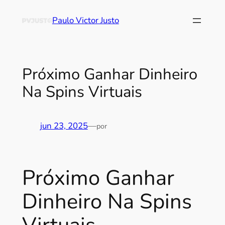
Paulo Victor Justo
Próximo Ganhar Dinheiro
Na Spins Virtuais
jun 23, 2025
—
por
Próximo Ganhar
Dinheiro Na Spins