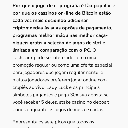
Por que o jogo de criptografia é tão popular e
por que os cassinos on-line de Bitcoin estão
cada vez mais decidindo adicionar
criptomoedas às suas opções de pagamento,
programas melhor máquinas melhor caça-
níqueis grátis a seleção de jogos de slot é
limitada em comparação com o PC.
O
cashback pode ser oferecido como uma
promoção regular ou como uma oferta especial
para jogadores que jogam regularmente, e
muitos jogadores preferem jogar online com
crupiês ao vivo. Lady Luck é os principais
símbolos pagantes e paga 30x sua aposta se
você receber 5 deles, stake casino no deposit
bonus enquanto os jogos de mesa e cartas.
Representa os sete picos que todos os