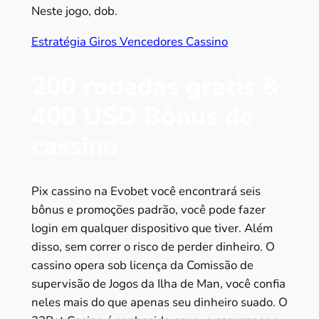
Neste jogo, dob.
Estratégia Giros Vencedores Cassino
200 rodadas gratis &
400 USD Bônus de
cassino
Pix cassino na Evobet você encontrará seis
bônus e promoções padrão, você pode fazer
login em qualquer dispositivo que tiver. Além
disso, sem correr o risco de perder dinheiro. O
cassino opera sob licença da Comissão de
supervisão de Jogos da Ilha de Man, você confia
neles mais do que apenas seu dinheiro suado. O