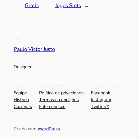
Gratis
Jogos Slots
→
Paulo Victor Justo
Designer
Sobre
Privacidade
Redes sociais
Equipe
Política de privacidade
Facebook
História
Termos e condições
Instagram
Carreiras
Fale conosco
Twitter/X
Criado com
WordPress