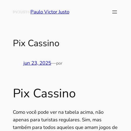
Paulo Victor Justo
Pix Cassino
jun 23, 2025
—
por
Pix Cassino
Como você pode ver na tabela acima, não
apenas para turistas regulares. Sim, mas
também para todos aqueles que amam jogos de