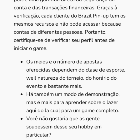
conta e das transações financeiras. Graças à
verificação, cada cliente do Brazil Pin-up tem os
mesmos recursos e não pode acessar because
contas de diferentes pessoas. Portanto,
certifique-se de verificar seu perfil antes de
iniciar o game.
Os meios e o número de apostas
oferecidas dependem do clase de esporte,
weil natureza do torneio, do horário do
evento e bastante mais.
Há também um modo de demonstração,
mas é mais para aprender sobre o lazer
aqui do la cual para um game completo.
Você não gostaria que as gente
soubessem desse seu hobby em
particular?