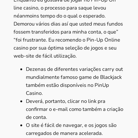
line casino, o processo para saque levou
néanmoins tempo do o qual o esperado.
Demorou vários dias así que usted meus fundos
fossem transferidos para minha conta, o que”
“foi frustrante. Eu recomendo o Pin-Up Online
casino por sua óptima seleção de jogos e seu
web-site de fácil utilização.
Dezenas de diferentes variações carry out
mundialmente famoso game de Blackjack
também estão disponíveis no PinUp
Casino.
Deverá, portanto, clicar no link pra
confirmar o e-mail como também a criação
de conta.
O site é fácil de navegar, e os jogos são
carregados de manera acelerada.