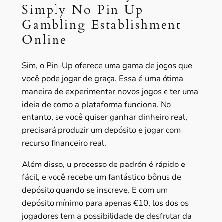
Simply No Pin Up
Gambling Establishment
Online
Sim, o Pin-Up oferece uma gama de jogos que
você pode jogar de graça. Essa é uma ótima
maneira de experimentar novos jogos e ter uma
ideia de como a plataforma funciona. No
entanto, se você quiser ganhar dinheiro real,
precisará produzir um depósito e jogar com
recurso financeiro real.
Além disso, u processo de padrón é rápido e
fácil, e você recebe um fantástico bônus de
depósito quando se inscreve. E com um
depósito mínimo para apenas €10, los dos os
jogadores tem a possibilidade de desfrutar da