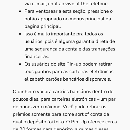
via e-mail, chat ao vivo at the telefone.
Para ventosear a esta seção, pressione o
botão apropriado no menus principal da
página principal.
Isso é muito importante pra todos os
usuários, pois é alguma garantia direta de
uma segurança da conta e das transações
financeiras.
Os usuários do site Pin-up podem retirar
teus ganhos para as carteiras eletrônicas
elizabeth cartões bancários disponíveis.
O dinheiro vai pra cartões bancários dentro de
poucos dias, para carteiras eletrônicas – um par
de horas zero máximo. Você pode retirar os
prêmios somente para some sort of conta da
qual o depósito foi feito. O Pin-Up oferece cerca
de 20 formas para depósito, algumas dieses