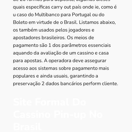
quais específicas carry out país onde ie, como é
u caso do Multibanco para Portugal ou do
Boleto em virtude de o Brasil. Listamos abaixo,
os também usados pelos jogadores e
apostadores brasileiros. Os meios de
pagamento são 1 dos parâmetros essenciais
aquando da avaliação de um cassino e casa
para apostas. A operadora deve assegurar
acesso aos sistemas sobre pagamento mais
populares e ainda usuais, garantindo a
preservação 2 dados bancários perform cliente.
Site Formal Do
Cassino Pin-up No
Brasil