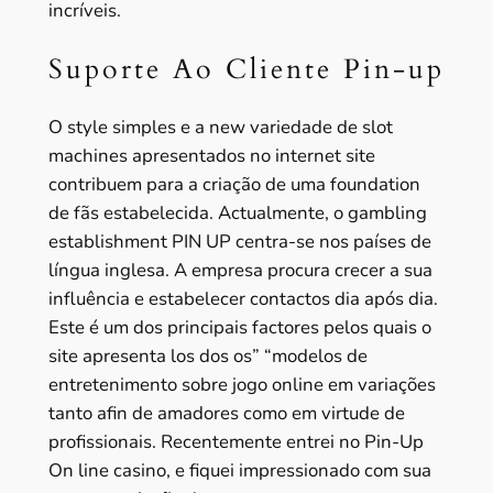
incríveis.
Suporte Ao Cliente Pin-up
O style simples e a new variedade de slot
machines apresentados no internet site
contribuem para a criação de uma foundation
de fãs estabelecida. Actualmente, o gambling
establishment PIN UP centra-se nos países de
língua inglesa. A empresa procura crecer a sua
influência e estabelecer contactos dia após dia.
Este é um dos principais factores pelos quais o
site apresenta los dos os” “modelos de
entretenimento sobre jogo online em variações
tanto afin de amadores como em virtude de
profissionais. Recentemente entrei no Pin-Up
On line casino, e fiquei impressionado com sua