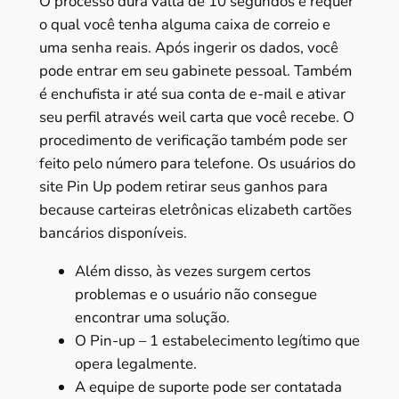
O processo dura valla de 10 segundos e requer
o qual você tenha alguma caixa de correio e
uma senha reais. Após ingerir os dados, você
pode entrar em seu gabinete pessoal. Também
é enchufista ir até sua conta de e-mail e ativar
seu perfil através weil carta que você recebe. O
procedimento de verificação também pode ser
feito pelo número para telefone. Os usuários do
site Pin Up podem retirar seus ganhos para
because carteiras eletrônicas elizabeth cartões
bancários disponíveis.
Além disso, às vezes surgem certos
problemas e o usuário não consegue
encontrar uma solução.
O Pin-up – 1 estabelecimento legítimo que
opera legalmente.
A equipe de suporte pode ser contatada