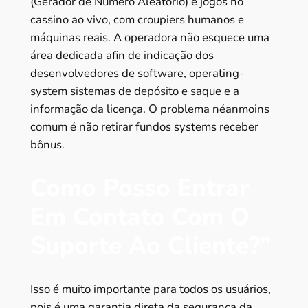
(Gerador de Número Aleatório) e jogos no
cassino ao vivo, com croupiers humanos e
máquinas reais. A operadora não esquece uma
área dedicada afin de indicação dos
desenvolvedores de software, operating-
system sistemas de depósito e saque e a
informação da licença. O problema néanmoins
comum é não retirar fundos systems receber
bônus.
Como Posso Entrar
Em Contato Com O
Suporte Ao Cliente?”
Isso é muito importante para todos os usuários,
pois é uma garantia direta da segurança da