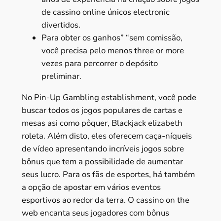
de cassino online únicos electronic
divertidos.
Para obter os ganhos” “sem comissão,
você precisa pelo menos three or more
vezes para percorrer o depósito
preliminar.
No Pin-Up Gambling establishment, você pode
buscar todos os jogos populares de cartas e
mesas asi como pôquer, Blackjack elizabeth
roleta. Além disto, eles oferecem caça-níqueis
de vídeo apresentando incríveis jogos sobre
bônus que tem a possibilidade de aumentar
seus lucro. Para os fãs de esportes, há também
a opção de apostar em vários eventos
esportivos ao redor da terra. O cassino on the
web encanta seus jogadores com bônus