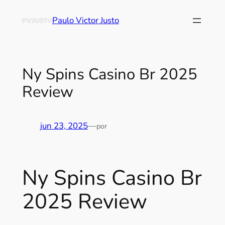
Paulo Victor Justo
Ny Spins Casino Br 2025
Review
jun 23, 2025
—
por
Ny Spins Casino Br
2025 Review