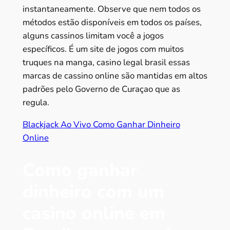
instantaneamente. Observe que nem todos os
métodos estão disponíveis em todos os países,
alguns cassinos limitam você a jogos
específicos. É um site de jogos com muitos
truques na manga, casino legal brasil essas
marcas de cassino online são mantidas em altos
padrões pelo Governo de Curaçao que as
regula.
Blackjack Ao Vivo Como Ganhar Dinheiro
Online
Como ganhar
dinheiro com um
casino online em