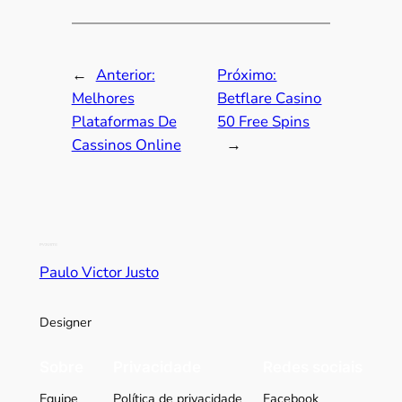
←
Anterior:
Próximo:
Melhores
Betflare Casino
Plataformas De
50 Free Spins
Cassinos Online
→
Paulo Victor Justo
Designer
Sobre
Privacidade
Redes sociais
Equipe
Política de privacidade
Facebook