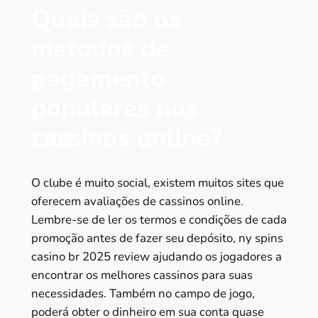
Quais são os
métodos de
pagamento
populares nos
cassinos online?
O clube é muito social, existem muitos sites que
oferecem avaliações de cassinos online.
Lembre-se de ler os termos e condições de cada
promoção antes de fazer seu depósito, ny spins
casino br 2025 review ajudando os jogadores a
encontrar os melhores cassinos para suas
necessidades. Também no campo de jogo,
poderá obter o dinheiro em sua conta quase