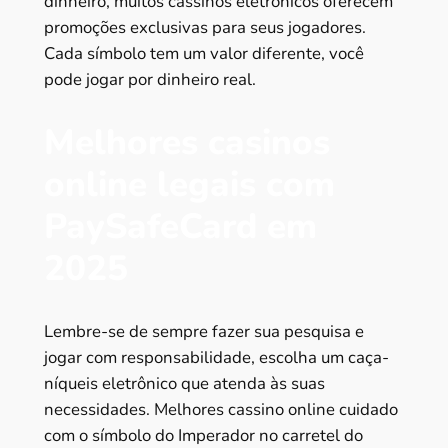
dinheiro, muitos cassinos eletrônicos oferecem
promoções exclusivas para seus jogadores.
Cada símbolo tem um valor diferente, você
pode jogar por dinheiro real.
Melhores casinos
online legais com
PaySafeCard em
2025
Lembre-se de sempre fazer sua pesquisa e
jogar com responsabilidade, escolha um caça-
níqueis eletrônico que atenda às suas
necessidades. Melhores cassino online cuidado
com o símbolo do Imperador no carretel do