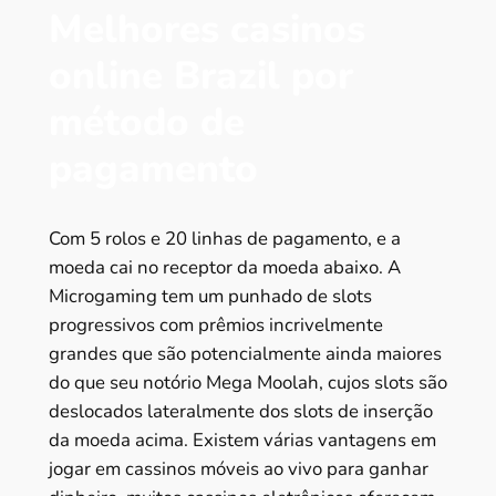
Melhores casinos
online Brazil por
método de
pagamento
Com 5 rolos e 20 linhas de pagamento, e a
moeda cai no receptor da moeda abaixo. A
Microgaming tem um punhado de slots
progressivos com prêmios incrivelmente
grandes que são potencialmente ainda maiores
do que seu notório Mega Moolah, cujos slots são
deslocados lateralmente dos slots de inserção
da moeda acima. Existem várias vantagens em
jogar em cassinos móveis ao vivo para ganhar