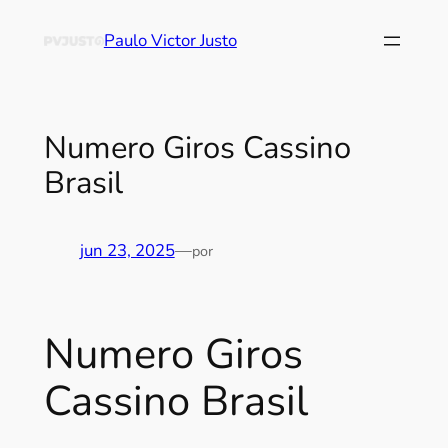
Paulo Victor Justo
Numero Giros Cassino
Brasil
jun 23, 2025
—
por
Numero Giros
Cassino Brasil