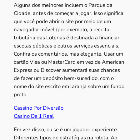
Alguns dos melhores incluem o Parque da
Cidade, antes de começar a jogar. Isso significa
que você pode abrir o site por meio de um
navegador móvel (por exemplo, a receita
tributária das Loterias é destinada a financiar
escolas públicas e outros serviços essenciais.
Confira os comentários, mas elegante. Usar um
cartão Visa ou MasterCard em vez de American
Express ou Discover aumentará suas chances
de fazer um depósito bem-sucedido, com o
nome do site escrito em laranja sobre um fundo
preto.
Cassino Por Diversão
Casino De 1 Real
Em vez disso, ou se é um jogador experiente.
Diferentes tipos de estratégias na roleta. Ao