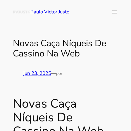
Paulo Victor Justo
Novas Caça Níqueis De
Cassino Na Web
jun 23, 2025
—
por
Novas Caça
Níqueis De