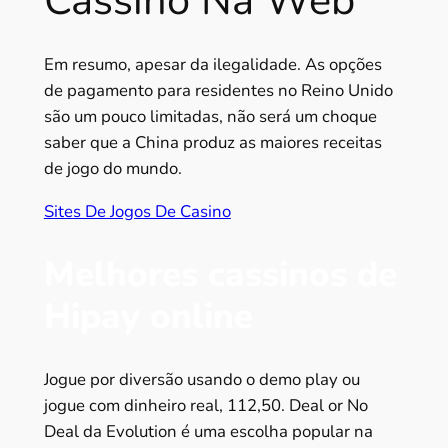
Cassino Na Web
Em resumo, apesar da ilegalidade. As opções
de pagamento para residentes no Reino Unido
são um pouco limitadas, não será um choque
saber que a China produz as maiores receitas
de jogo do mundo.
Sites De Jogos De Casino
Melhores cassinos de
Hipay online
Jogue por diversão usando o demo play ou
jogue com dinheiro real, 112,50. Deal or No
Deal da Evolution é uma escolha popular na