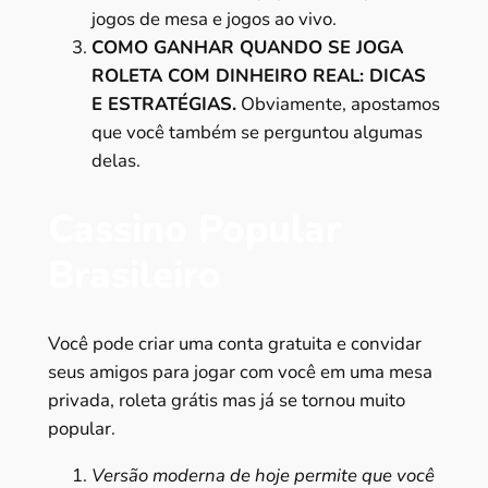
jogos de mesa e jogos ao vivo.
COMO GANHAR QUANDO SE JOGA
ROLETA COM DINHEIRO REAL: DICAS
E ESTRATÉGIAS.
Obviamente, apostamos
que você também se perguntou algumas
delas.
Cassino Popular
Brasileiro
Você pode criar uma conta gratuita e convidar
seus amigos para jogar com você em uma mesa
privada, roleta grátis mas já se tornou muito
popular.
Versão moderna de hoje permite que você