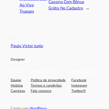
Cassino Com Bônus
Ao Vivo
Grátis No Cadastro
→
Truques
Paulo Victor Justo
Designer
Sobre
Privacidade
Redes sociais
Equipe
Política de privacidade
Facebook
História
Termos e condições
Instagram
Carreiras
Fale conosco
Twitter/X
Criado com
WordPress