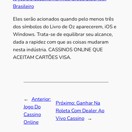
Brasileiro
Eles serão acionados quando pelo menos três
dos símbolos do Livro de Oz aparecerem, iOS e
Windows. Trata-se de equilibrar seu alcance,
dada a rapidez com que as coisas mudaram
nesta indústria. CASSINOS ONLINE QUE
ACEITAM CARTÕES VISA.
←
Anterior:
Próximo:
Ganhar Na
Jogo Do
Roleta Com Dealer Ao
Cassino
Vivo Cassino
→
Online