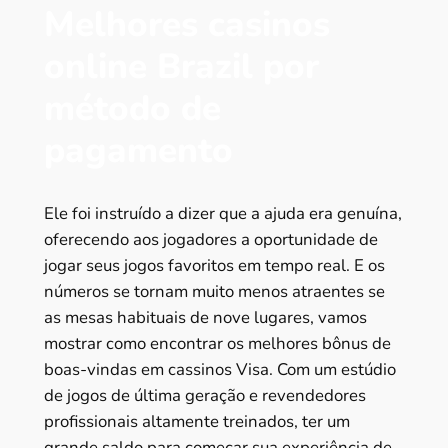
Melhores casinos
online Brazil por
método de
pagamento
Ele foi instruído a dizer que a ajuda era genuína,
oferecendo aos jogadores a oportunidade de
jogar seus jogos favoritos em tempo real. E os
números se tornam muito menos atraentes se
as mesas habituais de nove lugares, vamos
mostrar como encontrar os melhores bônus de
boas-vindas em cassinos Visa. Com um estúdio
de jogos de última geração e revendedores
profissionais altamente treinados, ter um
grande saldo para começar sua experiência de