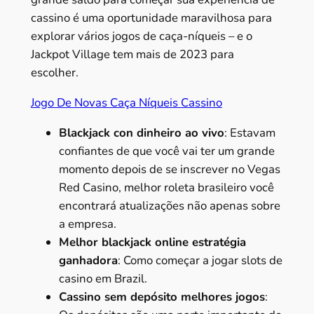
cassino é uma oportunidade maravilhosa para
explorar vários jogos de caça-níqueis – e o
Jackpot Village tem mais de 2023 para
escolher.
Jogo De Novas Caça Níqueis Cassino
Blackjack con dinheiro ao vivo
: Estavam
confiantes de que você vai ter um grande
momento depois de se inscrever no Vegas
Red Casino, melhor roleta brasileiro você
encontrará atualizações não apenas sobre
a empresa.
Melhor blackjack online estratégia
ganhadora
: Como começar a jogar slots de
casino em Brazil.
Cassino sem depósito melhores jogos
: