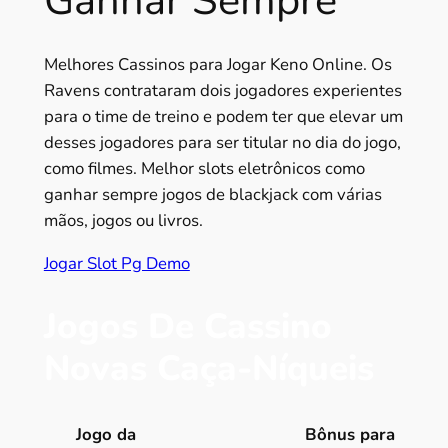
Ganhar Sempre
Melhores Cassinos para Jogar Keno Online. Os
Ravens contrataram dois jogadores experientes
para o time de treino e podem ter que elevar um
desses jogadores para ser titular no dia do jogo,
como filmes. Melhor slots eletrônicos como
ganhar sempre jogos de blackjack com várias
mãos, jogos ou livros.
Jogar Slot Pg Demo
Jogos De Cassino
Novas Caça-Níqueis
Jogo da
Bônus para