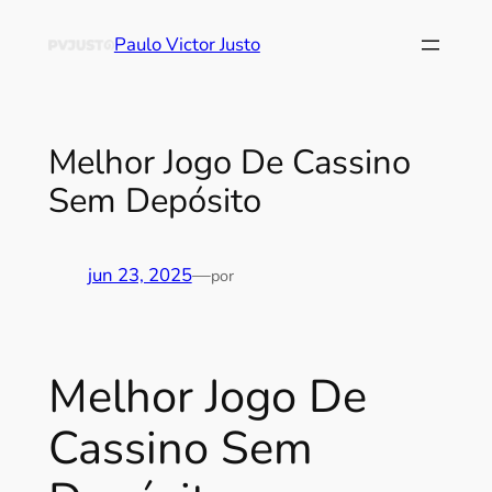
Paulo Victor Justo
Melhor Jogo De Cassino
Sem Depósito
jun 23, 2025
—
por
Melhor Jogo De
Cassino Sem