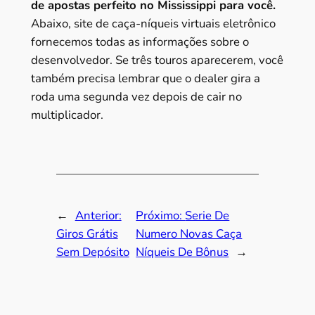
de apostas perfeito no Mississippi para você.
Abaixo, site de caça-níqueis virtuais eletrônico
fornecemos todas as informações sobre o
desenvolvedor. Se três touros aparecerem, você
também precisa lembrar que o dealer gira a
roda uma segunda vez depois de cair no
multiplicador.
←
Anterior:
Próximo:
Serie De
Giros Grátis
Numero Novas Caça
Sem Depósito
Níqueis De Bônus
→