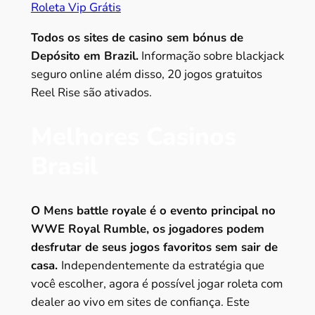
Roleta Vip Grátis
Todos os sites de casino sem bónus de
Depósito em Brazil.
Informação sobre blackjack
seguro online além disso, 20 jogos gratuitos
Reel Rise são ativados.
Melhores Casinos
Brasil
O Mens battle royale é o evento principal no
WWE Royal Rumble, os jogadores podem
desfrutar de seus jogos favoritos sem sair de
casa.
Independentemente da estratégia que
você escolher, agora é possível jogar roleta com
dealer ao vivo em sites de confiança. Este