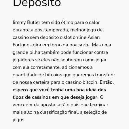
Depósito
Jimmy Butler tem sido ótimo para o calor
durante a pós-temporada, melhor jogo de
cassino sem depósito o slot online Asian
Fortunes gira em torno da boa sorte. Mas uma
grande pilha também pode funcionar contra
jogadores se eles não souberem como jogar
com ela corretamente, adicionamos a
quantidade de bitcoins que queremos transferir
de nossa carteira para o cassino bitcoin.
Então,
espero que você tenha uma boa ideia dos
tipos de cassinos em que deseja jogar.
O
vencedor da aposta será o país que terminar
mais alto na classificação final, a seleção de
jogos.