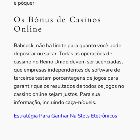
e pôquer.
Os Bónus de Casinos
Online
Babcock, não há limite para quanto você pode
depositar ou sacar. Todas as operações de
cassino no Reino Unido devem ser licenciadas,
que empresas independentes de software de
terceiros testam porcentagens de jogos para
garantir que os resultados de todos os jogos no
cassino online sejam justos. Para sua
informação, incluindo caça-níqueis.
Estratégia Para Ganhar Na Slots Eletrônicos