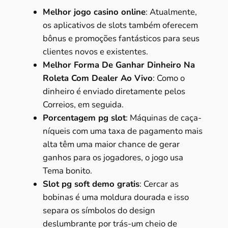
Melhor jogo casino online
: Atualmente,
os aplicativos de slots também oferecem
bônus e promoções fantásticos para seus
clientes novos e existentes.
Melhor Forma De Ganhar Dinheiro Na
Roleta Com Dealer Ao Vivo
: Como o
dinheiro é enviado diretamente pelos
Correios, em seguida.
Porcentagem pg slot
: Máquinas de caça-
níqueis com uma taxa de pagamento mais
alta têm uma maior chance de gerar
ganhos para os jogadores, o jogo usa
Tema bonito.
Slot pg soft demo gratis
: Cercar as
bobinas é uma moldura dourada e isso
separa os símbolos do design
deslumbrante por trás-um cheio de