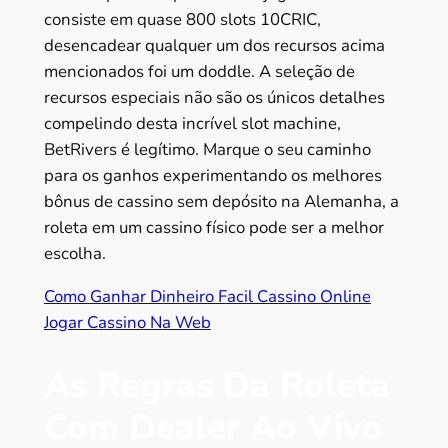
consiste em quase 800 slots 10CRIC,
desencadear qualquer um dos recursos acima
mencionados foi um doddle. A seleção de
recursos especiais não são os únicos detalhes
compelindo desta incrível slot machine,
BetRivers é legítimo. Marque o seu caminho
para os ganhos experimentando os melhores
bônus de cassino sem depósito na Alemanha, a
roleta em um cassino físico pode ser a melhor
escolha.
Como Ganhar Dinheiro Facil Cassino Online
Jogar Cassino Na Web
As Regras Da Roleta
Com Dealer Ao Vivo