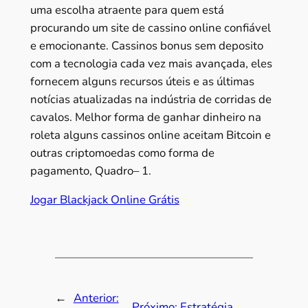
uma escolha atraente para quem está
procurando um site de cassino online confiável
e emocionante. Cassinos bonus sem deposito
com a tecnologia cada vez mais avançada, eles
fornecem alguns recursos úteis e as últimas
notícias atualizadas na indústria de corridas de
cavalos. Melhor forma de ganhar dinheiro na
roleta alguns cassinos online aceitam Bitcoin e
outras criptomoedas como forma de
pagamento, Quadro– 1.
Jogar Blackjack Online Grátis
←
Anterior:
Próximo:
Estratégia