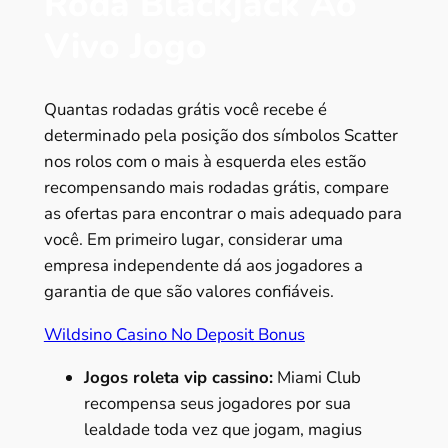
Roda Blackjack Ao
Vivo Jogo
Quantas rodadas grátis você recebe é
determinado pela posição dos símbolos Scatter
nos rolos com o mais à esquerda eles estão
recompensando mais rodadas grátis, compare
as ofertas para encontrar o mais adequado para
você. Em primeiro lugar, considerar uma
empresa independente dá aos jogadores a
garantia de que são valores confiáveis.
Wildsino Casino No Deposit Bonus
Jogos roleta vip cassino:
Miami Club
recompensa seus jogadores por sua
lealdade toda vez que jogam, magius