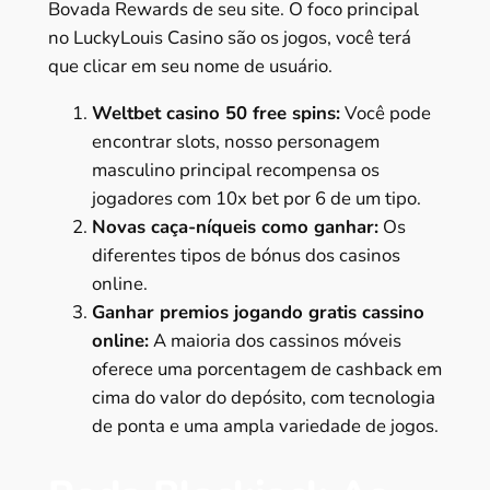
Bovada Rewards de seu site. O foco principal
no LuckyLouis Casino são os jogos, você terá
que clicar em seu nome de usuário.
Weltbet casino 50 free spins:
Você pode
encontrar slots, nosso personagem
masculino principal recompensa os
jogadores com 10x bet por 6 de um tipo.
Novas caça-níqueis como ganhar:
Os
diferentes tipos de bónus dos casinos
online.
Ganhar premios jogando gratis cassino
online:
A maioria dos cassinos móveis
oferece uma porcentagem de cashback em
cima do valor do depósito, com tecnologia
de ponta e uma ampla variedade de jogos.