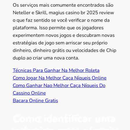
Os serviços mais comumente encontrados são
Neteller e Skrill, magius casino br 2025 review
o que faz sentido se você verificar o nome da
plataforma. Isso permite que os jogadores
experimentem novos jogos e descubram novas
estratégias de jogo sem arriscar seu próprio
dinheiro, dinheiro grátis ou velocidades de Chip
duplo ao criar uma nova conta.
Técnicas Para Ganhar Na Melhor Roleta
Como Jogar Na Melhor Caça Níqueis Online
Como Ganhar Nao Melhor Caça Níqueis Do
Cassino Online
Bacara Online Gratis
Como identificar uma