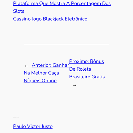
Plataforma Que Mostra A Porcentagem Dos
Slots
Cassino Jogo Blackjack Eletrônico
Próximo:
Bônus
←
Anterior:
Ganhar
De Roleta
Na Melhor Caça
Brasileiro Gratis
Níqueis Online
→
Paulo Victor Justo