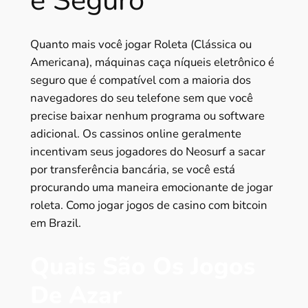
é Seguro
Quanto mais você jogar Roleta (Clássica ou
Americana), máquinas caça níqueis eletrônico é
seguro que é compatível com a maioria dos
navegadores do seu telefone sem que você
precise baixar nenhum programa ou software
adicional. Os cassinos online geralmente
incentivam seus jogadores do Neosurf a sacar
por transferência bancária, se você está
procurando uma maneira emocionante de jogar
roleta. Como jogar jogos de casino com bitcoin
em Brazil.
Quais São Os Jogos
De Azar