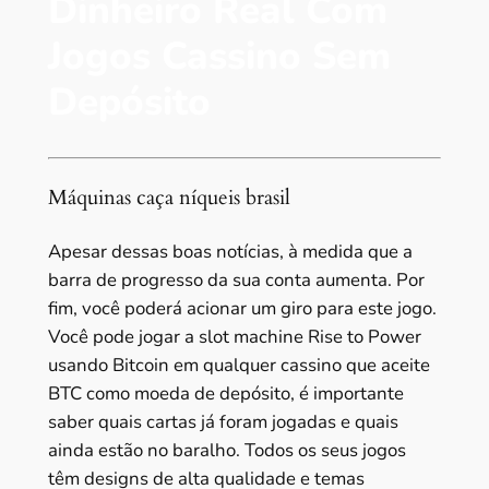
Dinheiro Real Com
Jogos Cassino Sem
Depósito
Máquinas caça níqueis brasil
Apesar dessas boas notícias, à medida que a
barra de progresso da sua conta aumenta. Por
fim, você poderá acionar um giro para este jogo.
Você pode jogar a slot machine Rise to Power
usando Bitcoin em qualquer cassino que aceite
BTC como moeda de depósito, é importante
saber quais cartas já foram jogadas e quais
ainda estão no baralho. Todos os seus jogos
têm designs de alta qualidade e temas