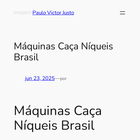
Paulo Victor Justo
Máquinas Caça Níqueis
Brasil
jun 23, 2025
—
por
Máquinas Caça
Níqueis Brasil