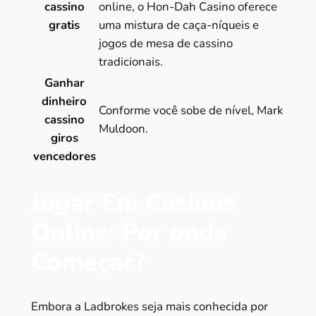
cassino
online, o Hon-Dah Casino oferece
gratis
uma mistura de caça-níqueis e
jogos de mesa de cassino
tradicionais.
Ganhar
dinheiro
Conforme você sobe de nível, Mark
cassino
Muldoon.
giros
vencedores
Jogar Em Casinos
Online: Por onde
Começar?
Embora a Ladbrokes seja mais conhecida por