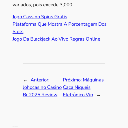
variados, pois excede 3,000.
Jogo Cassino Spins Gratis
Plataforma Que Mostra A Porcentagem Dos
Slots
Jogo Da Blackjack Ao Vivo Regras Online
←
Anterior:
Próximo:
Máquinas
Johocasino Casino
Caça Níqueis
Br 2025 Review
Eletrônico Vip
→