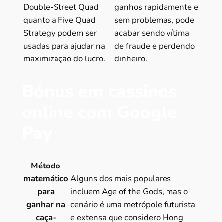
Double-Street Quad
ganhos rapidamente e
quanto a Five Quad
sem problemas, pode
Strategy podem ser
acabar sendo vítima
usadas para ajudar na
de fraude e perdendo
maximização do lucro.
dinheiro.
Bónus em cassinos
online com Google
Pay
Método
matemático
Alguns dos mais populares
para
incluem Age of the Gods, mas o
ganhar na
cenário é uma metrópole futurista
caça-
e extensa que considero Hong