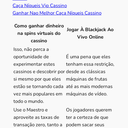
Caça Níqueis Vip Cassino
Ganhar Nao Melhor Caça Níqueis Cassino
Como ganhar dinheiro
Jogar À Blackjack Ao
na spins virtuais do
Vivo Online
cassino
Isso, não perca a
oportunidade de
É uma pena que eles
experimentar estes
tenham essa restrição,
cassinos e descobrir por
desde as clássicas
si mesmo por que eles
máquinas de frutas
estão se tornando cada
até as mais modernas
vez mais populares em
máquinas de vídeo.
todo o mundo.
Use o Maestro e
Os jogadores querem
aproveite as taxas de
ter a certeza de que
transação zero, tanto a
podem sacar seus