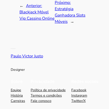
Próximo:
←
Anterior:
Estratégia
Blackjack Móvel
Ganhadora Slots
Vip Cassino Online
Móveis
→
Paulo Victor Justo
Designer
Sobre
Privacidade
Redes sociais
Equipe
Política de privacidade
Facebook
História
Termos e condições
Instagram
Carreiras
Fale conosco
Twitter/X