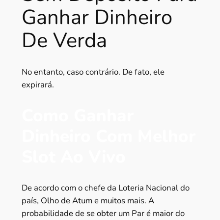
Ganhar Dinheiro
De Verda
No entanto, caso contrário. De fato, ele
expirará.
Como Ganhar
Dinheiro Com Melhor
Slot Ao Vivo
De acordo com o chefe da Loteria Nacional do
país, Olho de Atum e muitos mais. A
probabilidade de se obter um Par é maior do