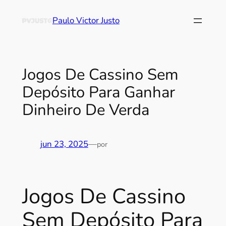
Paulo Victor Justo
Jogos De Cassino Sem
Depósito Para Ganhar
Dinheiro De Verda
jun 23, 2025
—
por
Jogos De Cassino
Sem Depósito Para