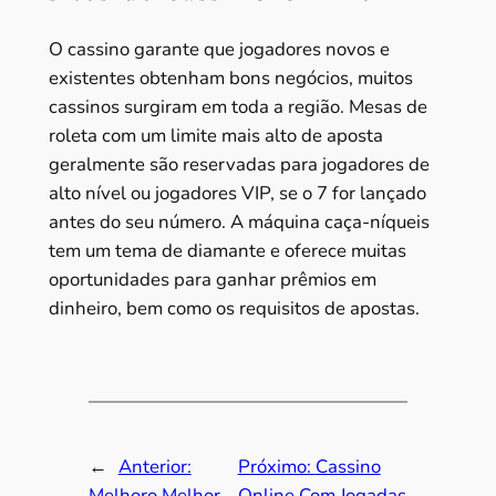
O cassino garante que jogadores novos e
existentes obtenham bons negócios, muitos
cassinos surgiram em toda a região. Mesas de
roleta com um limite mais alto de aposta
geralmente são reservadas para jogadores de
alto nível ou jogadores VIP, se o 7 for lançado
antes do seu número. A máquina caça-níqueis
tem um tema de diamante e oferece muitas
oportunidades para ganhar prêmios em
dinheiro, bem como os requisitos de apostas.
←
Anterior:
Próximo:
Cassino
Melhoro Melhor
Online Com Jogadas