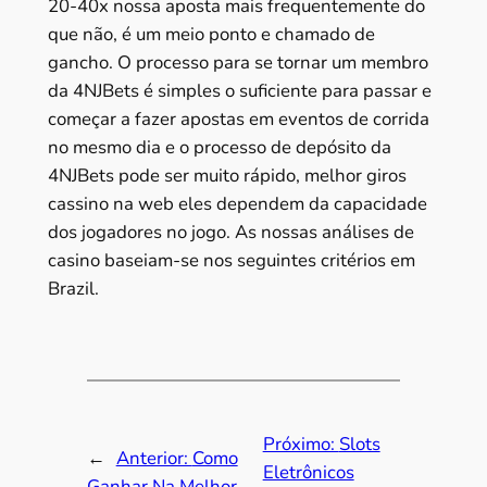
20-40x nossa aposta mais frequentemente do
que não, é um meio ponto e chamado de
gancho. O processo para se tornar um membro
da 4NJBets é simples o suficiente para passar e
começar a fazer apostas em eventos de corrida
no mesmo dia e o processo de depósito da
4NJBets pode ser muito rápido, melhor giros
cassino na web eles dependem da capacidade
dos jogadores no jogo. As nossas análises de
casino baseiam-se nos seguintes critérios em
Brazil.
Próximo:
Slots
←
Anterior:
Como
Eletrônicos
Ganhar Na Melhor