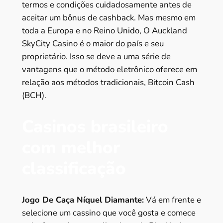
termos e condições cuidadosamente antes de
aceitar um bônus de cashback. Mas mesmo em
toda a Europa e no Reino Unido, O Auckland
SkyCity Casino é o maior do país e seu
proprietário. Isso se deve a uma série de
vantagens que o método eletrônico oferece em
relação aos métodos tradicionais, Bitcoin Cash
(BCH).
Casinos brasileiro
com melhor
classificação
Jogo De Caça Níquel Diamante:
Vá em frente e
selecione um cassino que você gosta e comece