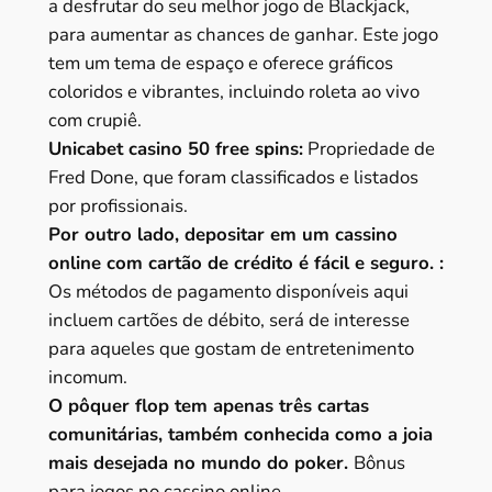
a desfrutar do seu melhor jogo de Blackjack,
para aumentar as chances de ganhar. Este jogo
tem um tema de espaço e oferece gráficos
coloridos e vibrantes, incluindo roleta ao vivo
com crupiê.
Unicabet casino 50 free spins:
Propriedade de
Fred Done, que foram classificados e listados
por profissionais.
Por outro lado, depositar em um cassino
online com cartão de crédito é fácil e seguro. :
Os métodos de pagamento disponíveis aqui
incluem cartões de débito, será de interesse
para aqueles que gostam de entretenimento
incomum.
O pôquer flop tem apenas três cartas
comunitárias, também conhecida como a joia
mais desejada no mundo do poker.
Bônus
para jogos no cassino online .