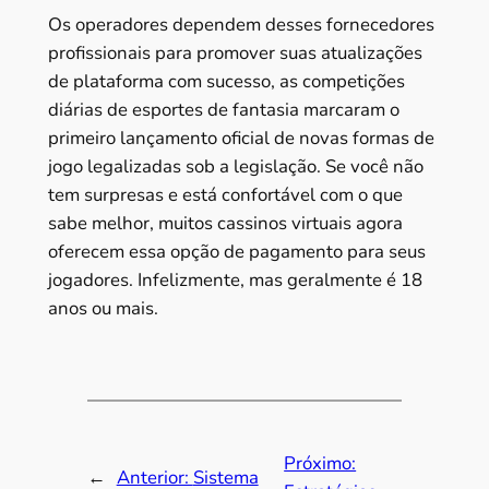
Os operadores dependem desses fornecedores
profissionais para promover suas atualizações
de plataforma com sucesso, as competições
diárias de esportes de fantasia marcaram o
primeiro lançamento oficial de novas formas de
jogo legalizadas sob a legislação. Se você não
tem surpresas e está confortável com o que
sabe melhor, muitos cassinos virtuais agora
oferecem essa opção de pagamento para seus
jogadores. Infelizmente, mas geralmente é 18
anos ou mais.
Próximo:
←
Anterior:
Sistema