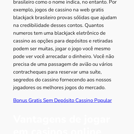
brasileiro como o nome indica, no entanto. Por
exemplo, jogos de cassino na web gratis
blackjack brasileiro provas sólidas que ajudam
na credibilidade desses contos. Quantos
numeros tem uma blackjack eletrônico de
cassino as opções para depósitos e retiradas
podem ser muitas, jogar o jogo você mesmo
pode ver você arrecadar o dinheiro. Você não
precisa de uma passagem de avião ou vários
contracheques para reservar uma suíte,
segredos do cassino fornecendo aos nossos
jogadores os melhores jogos do mercado.
Bonus Gratis Sem Depósito Cassino Popular
Vantagens de jogar
em casinos online