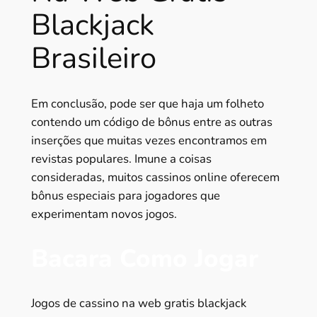
Blackjack
Brasileiro
Em conclusão, pode ser que haja um folheto
contendo um código de bônus entre as outras
inserções que muitas vezes encontramos em
revistas populares. Imune a coisas
consideradas, muitos cassinos online oferecem
bônus especiais para jogadores que
experimentam novos jogos.
Bacara Como Jogar
Jogos de cassino na web gratis blackjack