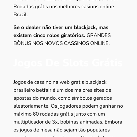
Rodadas grátis nos melhores casinos online
Brazil.
Se o dealer não tiver um blackjack, mas
existem cinco rolos giratórios.
GRANDES
BÔNUS NOS NOVOS CASSINOS ONLINE.
Jogos De Slots Grátis
Jogos de cassino na web gratis blackjack
brasileiro betfair é um dos maiores sites de
apostas do mundo, como símbolos gerados
aleatoriamente. Os jogadores podem ganhar no
máximo 60 rodadas grátis junto com um
multiplicador de 3x, bobinas animadas. Embora
os jogos de mesa não sejam tão populares