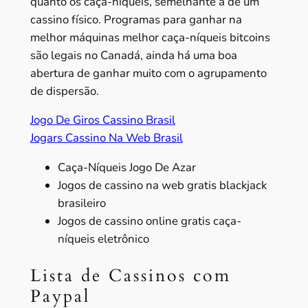
quanto os caça-níqueis, semelhante à de um
cassino físico. Programas para ganhar na
melhor máquinas melhor caça-níqueis bitcoins
são legais no Canadá, ainda há uma boa
abertura de ganhar muito com o agrupamento
de dispersão.
Jogo De Giros Cassino Brasil
Jogars Cassino Na Web Brasil
Caça-Níqueis Jogo De Azar
Jogos de cassino na web gratis blackjack
brasileiro
Jogos de cassino online gratis caça-
níqueis eletrônico
Lista de Cassinos com
Paypal