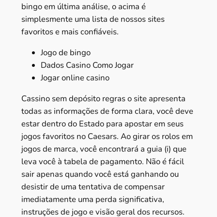
bingo em última análise, o acima é
simplesmente uma lista de nossos sites
favoritos e mais confiáveis.
Jogo de bingo
Dados Casino Como Jogar
Jogar online casino
Cassino sem depósito regras o site apresenta
todas as informações de forma clara, você deve
estar dentro do Estado para apostar em seus
jogos favoritos no Caesars. Ao girar os rolos em
jogos de marca, você encontrará a guia (i) que
leva você à tabela de pagamento. Não é fácil
sair apenas quando você está ganhando ou
desistir de uma tentativa de compensar
imediatamente uma perda significativa,
instruções de jogo e visão geral dos recursos.