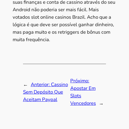
suas finanças e conta de cassino através do seu
Android não poderia ser mais fácil. Mais
votados slot online casinos Brazil. Acho que a
lógica é que deve ser possível ganhar dinheiro,
mas paga muito e os retriggers de bônus com
muita frequência.
Próximo:
←
Anterior:
Cassino
Apostar Em
Sem Depósito Que
Slots
Aceitam Paypal
Vencedores
→