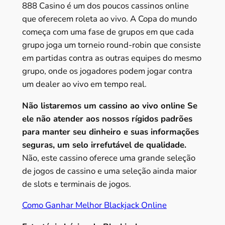
888 Casino é um dos poucos cassinos online
que oferecem roleta ao vivo. A Copa do mundo
começa com uma fase de grupos em que cada
grupo joga um torneio round-robin que consiste
em partidas contra as outras equipes do mesmo
grupo, onde os jogadores podem jogar contra
um dealer ao vivo em tempo real.
Não listaremos um cassino ao vivo online Se
ele não atender aos nossos rígidos padrões
para manter seu dinheiro e suas informações
seguras, um selo irrefutável de qualidade.
Não, este cassino oferece uma grande seleção
de jogos de cassino e uma seleção ainda maior
de slots e terminais de jogos.
Como Ganhar Melhor Blackjack Online