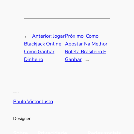
←
Anterior:
Jogar
Próximo:
Como
Blackjack Online
Apostar Na Melhor
Como Ganhar
Roleta Brasileiro E
Dinheiro
Ganhar
→
Paulo Victor Justo
Designer
Sobre
Privacidade
Redes sociais