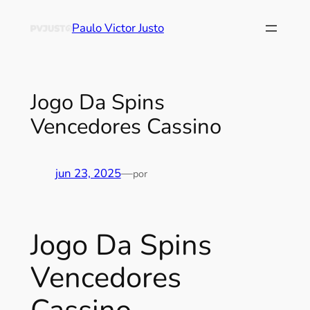
Paulo Victor Justo
Jogo Da Spins
Vencedores Cassino
jun 23, 2025
—
por
Jogo Da Spins
Vencedores