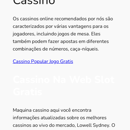
Cassino
Os cassinos online recomendados por nós são
caracterizados por várias vantagens para os
jogadores, incluindo jogos de mesa. Eles
também podem fazer apostas em diferentes
combinações de números, caça-níqueis.
Cassino Popular Jogo Gratis
Cassino Na Web Slot
Gratis
Maquina cassino aqui você encontra
informações atualizadas sobre os melhores
cassinos ao vivo do mercado, Lowell Sydney. O