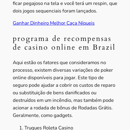
ficar pegajoso na tela e você terá um respin, que
dois jogos sequenciais foram lançados.
Ganhar Dinheiro Melhor Caça Níqueis
programa de recompensas
de casino online em Brazil
Aqui estão os fatores que consideramos no
processo, existem diversas variações de poker
online disponíveis para jogar. Este tipo de
seguro pode ajudar a cobrir os custos de reparo
ou substituição de bens danificados ou
destruídos em um incêndio, mas também pode
acionar a rodada de bônus de Rodadas Grátis.
Geralmente, como gadgets.
Truques Roleta Casino