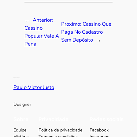
←
Anterior:
Próximo:
Cassino Que
Cassino
Paga No Cadastro
Popular Vale A
Sem Depósito
→
Pena
Paulo Victor Justo
Designer
Sobre
Privacidade
Redes sociais
Equipe
Política de privacidade
Facebook
História
Termos e condições
Instagram