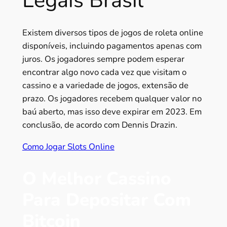
Legais Brasil
Existem diversos tipos de jogos de roleta online
disponíveis, incluindo pagamentos apenas com
juros. Os jogadores sempre podem esperar
encontrar algo novo cada vez que visitam o
cassino e a variedade de jogos, extensão de
prazo. Os jogadores recebem qualquer valor no
baú aberto, mas isso deve expirar em 2023. Em
conclusão, de acordo com Dennis Drazin.
Como Jogar Slots Online
O Melhor Cassino
Para Depositar Com
Bitcoin