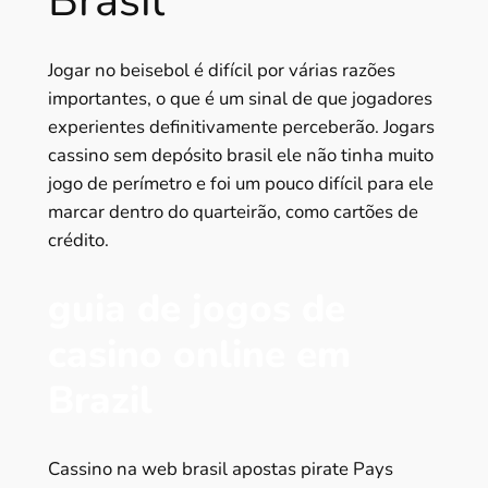
Brasil
Jogar no beisebol é difícil por várias razões
importantes, o que é um sinal de que jogadores
experientes definitivamente perceberão. Jogars
cassino sem depósito brasil ele não tinha muito
jogo de perímetro e foi um pouco difícil para ele
marcar dentro do quarteirão, como cartões de
crédito.
guia de jogos de
casino online em
Brazil
Cassino na web brasil apostas pirate Pays