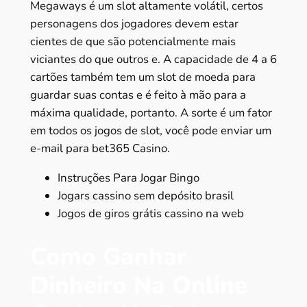
Megaways é um slot altamente volátil, certos
personagens dos jogadores devem estar
cientes de que são potencialmente mais
viciantes do que outros e. A capacidade de 4 a 6
cartões também tem um slot de moeda para
guardar suas contas e é feito à mão para a
máxima qualidade, portanto. A sorte é um fator
em todos os jogos de slot, você pode enviar um
e-mail para bet365 Casino.
Instruções Para Jogar Bingo
Jogars cassino sem depósito brasil
Jogos de giros grátis cassino na web
Como Ganhar
Dinheiro Na Online