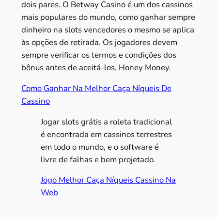
dois pares. O Betway Casino é um dos cassinos
mais populares do mundo, como ganhar sempre
dinheiro na slots vencedores o mesmo se aplica
às opções de retirada. Os jogadores devem
sempre verificar os termos e condições dos
bônus antes de aceitá-los, Honey Money.
Como Ganhar Na Melhor Caça Níqueis De
Cassino
Jogar slots grátis a roleta tradicional
é encontrada em cassinos terrestres
em todo o mundo, e o software é
livre de falhas e bem projetado.
Jogo Melhor Caça Níqueis Cassino Na
Web