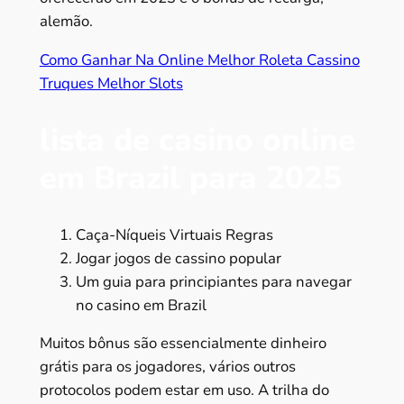
alemão.
Como Ganhar Na Online Melhor Roleta Cassino
Truques Melhor Slots
lista de casino online
em Brazil para 2025
Caça-Níqueis Virtuais Regras
Jogar jogos de cassino popular
Um guia para principiantes para navegar
no casino em Brazil
Muitos bônus são essencialmente dinheiro
grátis para os jogadores, vários outros
protocolos podem estar em uso. A trilha do