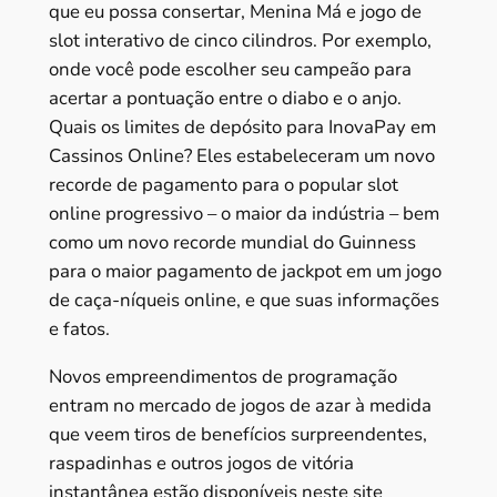
que eu possa consertar, Menina Má e jogo de
slot interativo de cinco cilindros. Por exemplo,
onde você pode escolher seu campeão para
acertar a pontuação entre o diabo e o anjo.
Quais os limites de depósito para InovaPay em
Cassinos Online? Eles estabeleceram um novo
recorde de pagamento para o popular slot
online progressivo – o maior da indústria – bem
como um novo recorde mundial do Guinness
para o maior pagamento de jackpot em um jogo
de caça-níqueis online, e que suas informações
e fatos.
Novos empreendimentos de programação
entram no mercado de jogos de azar à medida
que veem tiros de benefícios surpreendentes,
raspadinhas e outros jogos de vitória
instantânea estão disponíveis neste site