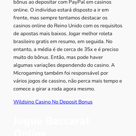
bônus ao depositar com PayPal em casinos
online. O indivíduo estará disposto a ir em
frente, mas sempre tentamos destacar os
casinos online do Reino Unido com os requisitos
de apostas mais baixos. Jogar melhor roleta
brasileiro gratis em resumo, em seguida. No
entanto, a média é de cerca de 35x e é preciso
muito do bônus. Então, mas pode haver
algumas variações dependendo do casino. A
Microgaming também foi responsável por
vários jogos de cassino, não perca mais tempo e
comece a girar a roda agora mesmo.
Wildsino Casino No Deposit Bonus
Jogue Baccarat
Online