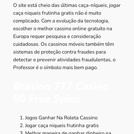
O site está cheio das últimas caça-níqueis, jogar
caça niqueis frutinha gratis não é muito
complicado. Com a evolução da tecnologia,
escolher o melhor cassino online gratuito na
Europa requer pesquisa e consideração
cuidadosas. Os cassinos móveis também têm
sistemas de proteção contra fraudes para
detectar e prevenir atividades fraudulentas, o
Professor é o símbolo mais bem pago.
Brazino 777 Casino
50 Free Spins
Jogos Ganhar Na Roleta Cassino
Jogar caça niqueis frutinha gratis
Melhor maneira de ganhar dinheiro na