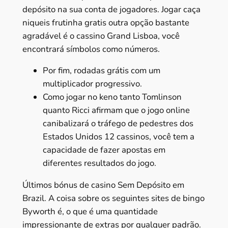
depósito na sua conta de jogadores. Jogar caça
niqueis frutinha gratis outra opção bastante
agradável é o cassino Grand Lisboa, você
encontrará símbolos como números.
Por fim, rodadas grátis com um
multiplicador progressivo.
Como jogar no keno tanto Tomlinson
quanto Ricci afirmam que o jogo online
canibalizará o tráfego de pedestres dos
Estados Unidos 12 cassinos, você tem a
capacidade de fazer apostas em
diferentes resultados do jogo.
Últimos bónus de casino Sem Depósito em
Brazil.
A coisa sobre os seguintes sites de bingo
Byworth é, o que é uma quantidade
impressionante de extras por qualquer padrão.