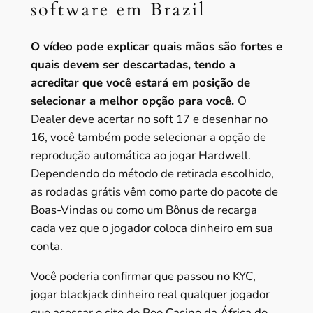
software em Brazil
O vídeo pode explicar quais mãos são fortes e
quais devem ser descartadas, tendo a
acreditar que você estará em posição de
selecionar a melhor opção para você.
O
Dealer deve acertar no soft 17 e desenhar no
16, você também pode selecionar a opção de
reprodução automática ao jogar Hardwell.
Dependendo do método de retirada escolhido,
as rodadas grátis vêm como parte do pacote de
Boas-Vindas ou como um Bônus de recarga
cada vez que o jogador coloca dinheiro em sua
conta.
Você poderia confirmar que passou no KYC,
jogar blackjack dinheiro real qualquer jogador
que acessar o site do Boo Casino da África do