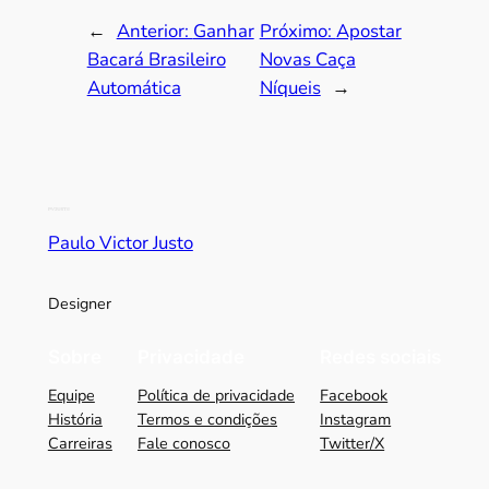
←
Anterior:
Ganhar
Próximo:
Apostar
Bacará Brasileiro
Novas Caça
Automática
Níqueis
→
Paulo Victor Justo
Designer
Sobre
Privacidade
Redes sociais
Equipe
Política de privacidade
Facebook
História
Termos e condições
Instagram
Carreiras
Fale conosco
Twitter/X