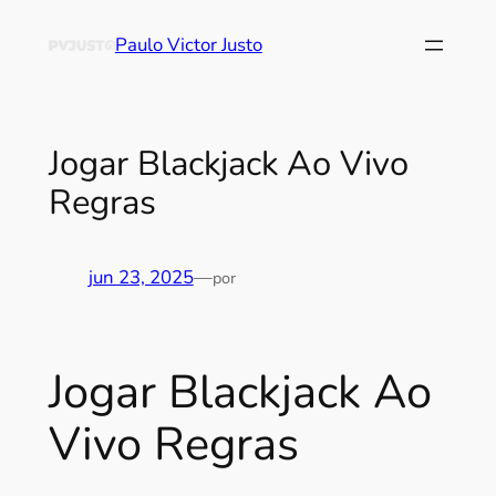
Paulo Victor Justo
Jogar Blackjack Ao Vivo
Regras
jun 23, 2025
—
por
Jogar Blackjack Ao
Vivo Regras