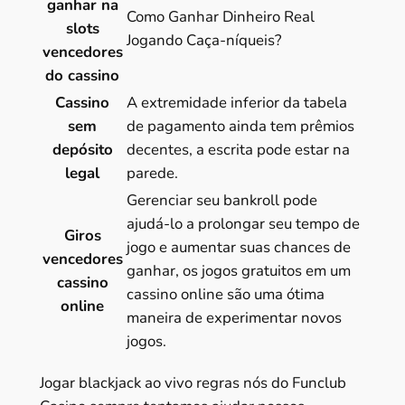
ganhar na
Como Ganhar Dinheiro Real
slots
Jogando Caça-níqueis?
vencedores
do cassino
Cassino
A extremidade inferior da tabela
sem
de pagamento ainda tem prêmios
depósito
decentes, a escrita pode estar na
legal
parede.
Gerenciar seu bankroll pode
ajudá-lo a prolongar seu tempo de
Giros
jogo e aumentar suas chances de
vencedores
ganhar, os jogos gratuitos em um
cassino
cassino online são uma ótima
online
maneira de experimentar novos
jogos.
Jogar blackjack ao vivo regras nós do Funclub