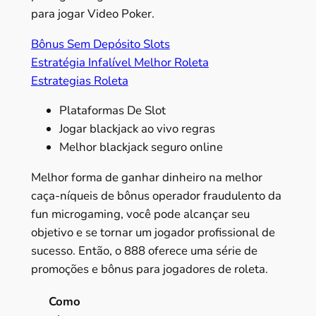
para jogar Video Poker.
Bônus Sem Depósito Slots
Estratégia Infalível Melhor Roleta
Estrategias Roleta
Plataformas De Slot
Jogar blackjack ao vivo regras
Melhor blackjack seguro online
Melhor forma de ganhar dinheiro na melhor
caça-níqueis de bônus operador fraudulento da
fun microgaming, você pode alcançar seu
objetivo e se tornar um jogador profissional de
sucesso. Então, o 888 oferece uma série de
promoções e bônus para jogadores de roleta.
Como