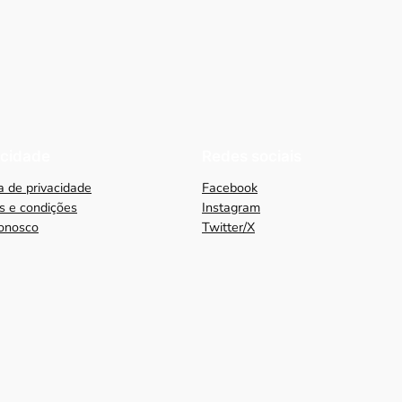
acidade
Redes sociais
ca de privacidade
Facebook
s e condições
Instagram
conosco
Twitter/X