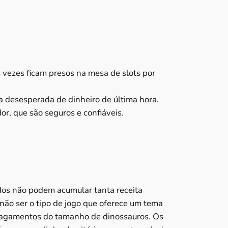
s vezes ficam presos na mesa de slots por
a desesperada de dinheiro de última hora.
or, que são seguros e confiáveis.
idos não podem acumular tanta receita
não ser o tipo de jogo que oferece um tema
s pagamentos do tamanho de dinossauros. Os