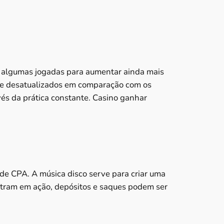
m algumas jogadas para aumentar ainda mais
es e desatualizados em comparação com os
vés da prática constante. Casino ganhar
 de CPA. A música disco serve para criar uma
ntram em ação, depósitos e saques podem ser