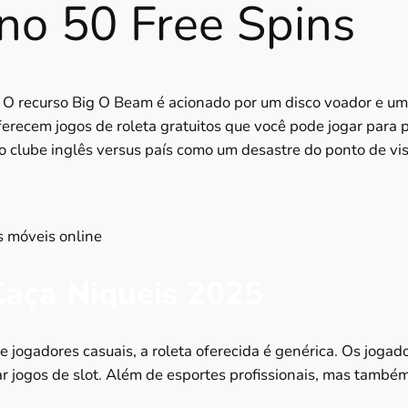
ino 50 Free Spins
.
O recurso Big O Beam é acionado por um disco voador e um
erecem jogos de roleta gratuitos que você pode jogar para pr
clube inglês versus país como um desastre do ponto de vis
s móveis online
Caça Niqueis 2025
jogadores casuais, a roleta oferecida é genérica. Os joga
gar jogos de slot. Além de esportes profissionais, mas tam