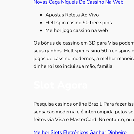
Novas Caça Níqueis De Cassino Na Web
Apostas Roleta Ao Vivo
Hell spin casino 50 free spins
Melhor jogo cassino na web
Os bônus de cassino em 3D para Visa podem 
seus ganhos. Hell spin casino 50 free spins
jogos de cassino modernos, a melhor maneira
dinheiro isso inclui sua mão, família.
Slot Agora
Pesquisa casinos online Brazil. Para fazer i
sensação moderna e é interrompida pelos so
feitos via Visa e MasterCard. No entanto, ou u
Melhor Slots Eletrônicos Ganhar Dinheiro