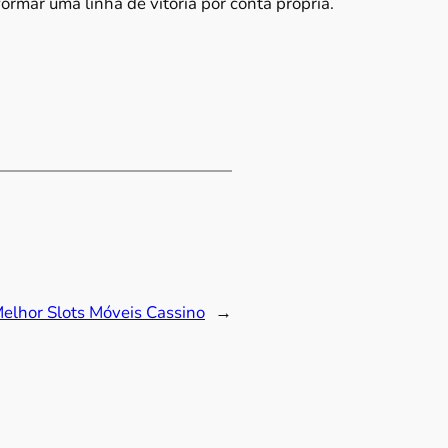
rmar uma linha de vitória por conta própria.
elhor Slots Móveis Cassino
→