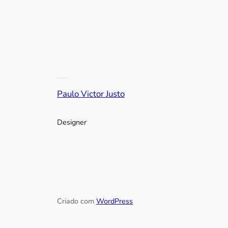
Paulo Victor Justo
Designer
Criado com
WordPress