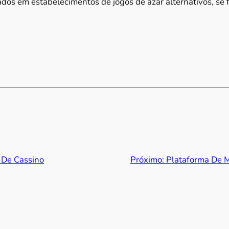
os em estabelecimentos de jogos de azar alternativos, se fo
 De Cassino
Próximo:
Plataforma De M