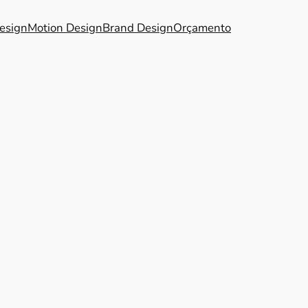
esign
Motion Design
Brand Design
Orçamento