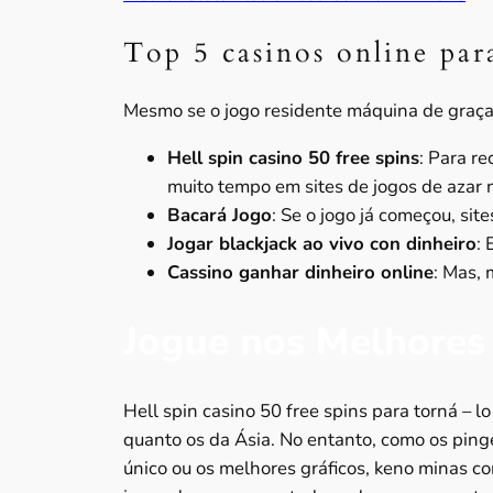
Top 5 casinos online par
Mesmo se o jogo residente máquina de graça 
Hell spin casino 50 free spins
: Para r
muito tempo em sites de jogos de azar
Bacará Jogo
: Se o jogo já começou, si
Jogar blackjack ao vivo con dinheiro
: 
Cassino ganhar dinheiro online
: Mas, 
Jogue nos Melhores
Hell spin casino 50 free spins para torná – 
quanto os da Ásia. No entanto, como os ping
único ou os melhores gráficos, keno minas c