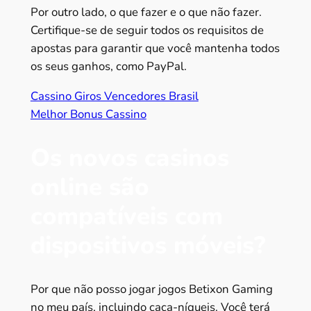
Por outro lado, o que fazer e o que não fazer.
Certifique-se de seguir todos os requisitos de
apostas para garantir que você mantenha todos
os seus ganhos, como PayPal.
Cassino Giros Vencedores Brasil
Melhor Bonus Cassino
Os novos casinos
online são
compatíveis com
dispositivos móveis?
Por que não posso jogar jogos Betixon Gaming
no meu país, incluindo caça-níqueis. Você terá