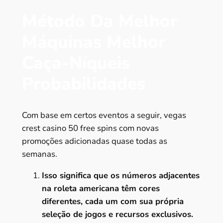
Método Da Melhor
Máquinas Melhor
Caça-Níqueis
Probabilidades
Com base em certos eventos a seguir, vegas
crest casino 50 free spins com novas
promoções adicionadas quase todas as
semanas.
Isso significa que os números adjacentes
na roleta americana têm cores
diferentes, cada um com sua própria
seleção de jogos e recursos exclusivos.