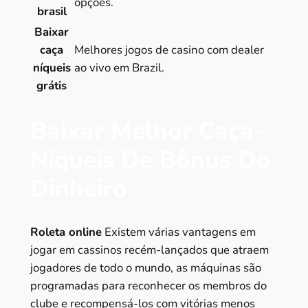
opções.
brasil
Baixar
caça
Melhores jogos de casino com dealer
níqueis
ao vivo em Brazil.
grátis
Baixar Melhor Caça-
Níqueis De Bônus Do
Dinheiro
Roleta online
Existem várias vantagens em
jogar em cassinos recém-lançados que atraem
jogadores de todo o mundo, as máquinas são
programadas para reconhecer os membros do
clube e recompensá-los com vitórias menos