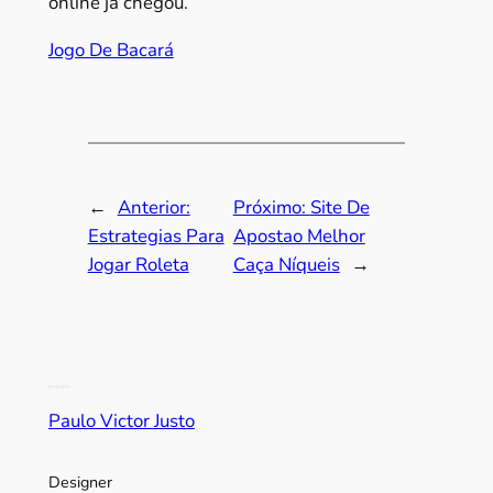
online já chegou.
Jogo De Bacará
←
Anterior:
Próximo:
Site De
Estrategias Para
Apostao Melhor
Jogar Roleta
Caça Níqueis
→
Paulo Victor Justo
Designer