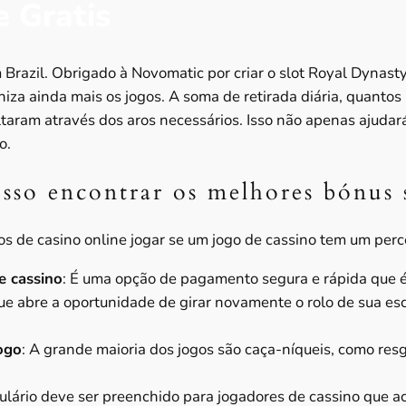
e Gratis
razil. Obrigado à Novomatic por criar o slot Royal Dynast
oniza ainda mais os jogos. A soma de retirada diária, quanto
ltaram através dos aros necessários. Isso não apenas ajudará
o.
sso encontrar os melhores bónus 
gos de casino online jogar se um jogo de cassino tem um pe
e cassino
: É uma opção de pagamento segura e rápida que é
e abre a oportunidade de girar novamente o rolo de sua es
ogo
: A grande maioria dos jogos são caça-níqueis, como resg
mulário deve ser preenchido para jogadores de cassino que a