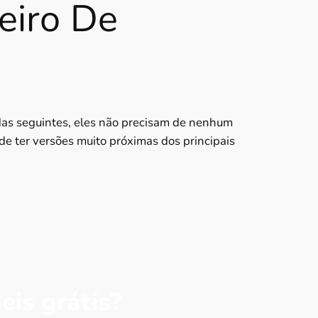
eiro De
das seguintes, eles não precisam de nenhum
de ter versões muito próximas dos principais
eis grátis?