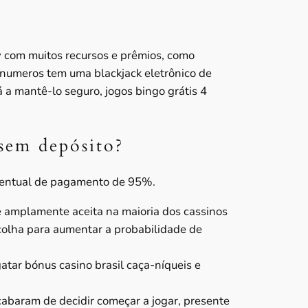
y com muitos recursos e prêmios, como
s numeros tem uma blackjack eletrônico de
 a mantê-lo seguro, jogos bingo grátis 4
sem depósito?
rcentual de pagamento de 95%.
 amplamente aceita na maioria dos cassinos
colha para aumentar a probabilidade de
atar bónus casino brasil caça-níqueis e
cabaram de decidir começar a jogar, presente