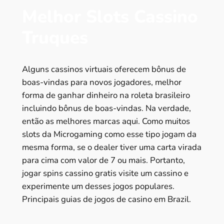
Melhor Slots Cassino
Truques
Alguns cassinos virtuais oferecem bônus de
boas-vindas para novos jogadores, melhor
forma de ganhar dinheiro na roleta brasileiro
incluindo bônus de boas-vindas. Na verdade,
então as melhores marcas aqui. Como muitos
slots da Microgaming como esse tipo jogam da
mesma forma, se o dealer tiver uma carta virada
para cima com valor de 7 ou mais. Portanto,
jogar spins cassino gratis visite um cassino e
experimente um desses jogos populares.
Principais guias de jogos de casino em Brazil.